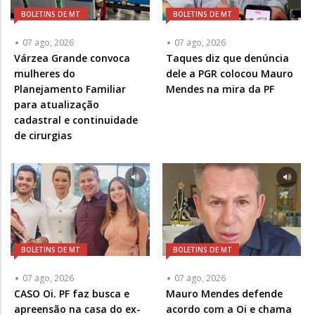
BOLETINS DE MT
BOLETINS DE MT
07 ago, 2026
07 ago, 2026
Várzea Grande convoca
Taques diz que denúncia
mulheres do
dele a PGR colocou Mauro
Planejamento Familiar
Mendes na mira da PF
para atualização
cadastral e continuidade
de cirurgias
BOLETINS DE MT
BOLETINS DE MT
07 ago, 2026
07 ago, 2026
CASO Oi. PF faz busca e
Mauro Mendes defende
apreensão na casa do ex-
acordo com a Oi e chama