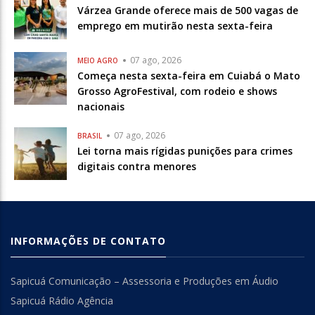
Várzea Grande oferece mais de 500 vagas de
emprego em mutirão nesta sexta-feira
07 ago, 2026
MEIO AGRO
Começa nesta sexta-feira em Cuiabá o Mato
Grosso AgroFestival, com rodeio e shows
nacionais
07 ago, 2026
BRASIL
Lei torna mais rígidas punições para crimes
digitais contra menores
INFORMAÇÕES DE CONTATO
Sapicuá Comunicação – Assessoria e Produções em Áudio
Sapicuá Rádio Agência