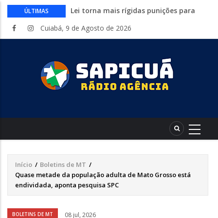
Lei torna mais rígidas punições para
ÚLTIMAS
crimes digitais contra menores
Cuiabá, 9 de Agosto de 2026
CAIXA e iFood facilitam financiamento
de motos e bicicletas elétricas para
entregadores
Circuito Fazenda Rosa estreia na
Exposul com imersão de mulheres nas
atividades do agronegócio
Várzea Grande oferece mais de 500
vagas de emprego em mutirão nesta
sexta-feira
Começa nesta sexta-feira em Cuiabá o
Mato Grosso AgroFestival, com rodeio e
shows nacionais
Início
/
Boletins de MT
/
Trilha
Quase metade da população adulta de Mato Grosso está
de
endividada, aponta pesquisa SPC
navegação
Áudio
BOLETINS DE MT
08 jul, 2026