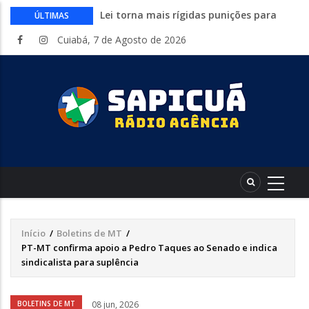
Lei torna mais rígidas punições para
ÚLTIMAS
crimes digitais contra menores
Cuiabá, 7 de Agosto de 2026
CAIXA e iFood facilitam financiamento
de motos e bicicletas elétricas para
entregadores
Circuito Fazenda Rosa estreia na
Exposul com imersão de mulheres nas
atividades do agronegócio
Várzea Grande oferece mais de 500
vagas de emprego em mutirão nesta
sexta-feira
Começa nesta sexta-feira em Cuiabá o
Mato Grosso AgroFestival, com rodeio e
shows nacionais
Início
/
Boletins de MT
/
Trilha
PT-MT confirma apoio a Pedro Taques ao Senado e indica
de
sindicalista para suplência
navegação
Áudio
BOLETINS DE MT
08 jun, 2026