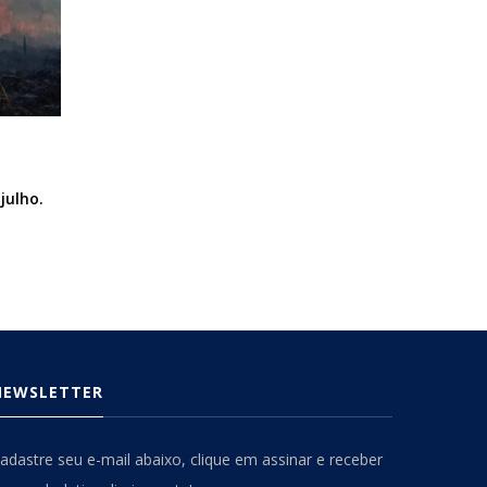
julho.
NEWSLETTER
adastre seu e-mail abaixo, clique em assinar e receber