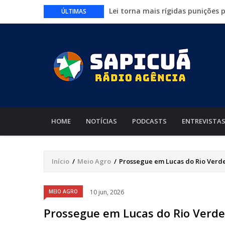
Lei torna mais rígidas punições 
ÚLTIMAS
CAIXA e iFood facilitam financia
Circuito Fazenda Rosa estreia n
agronegócio
Várzea Grande oferece mais de 
Começa nesta sexta-feira em Cu
nacionais
MAIN
NAVIGATION
HOME
NOTÍCIAS
PODCASTS
ENTREVISTA
Início
/
Meio Agro
/
Prossegue em Lucas do Rio Verde 
Trilha
de
Áudio
MEIO AGRO
10 jun, 2026
navegação
Prossegue em Lucas do Rio Verde 