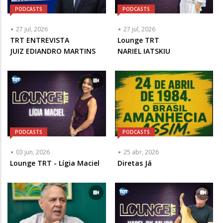
PODCASTS
PODCASTS
27 jul, 2026
27 jul, 2026
Articulista
TRT ENTREVISTA
Articulista
Lounge TRT
ou
JUIZ EDIANDRO MARTINS
ou
NARIEL IATSKIU
Chamada
Chamada
-
-
Opcional
Opcional
PODCASTS
PODCASTS
03 jun, 2026
25 abr, 2026
Lounge TRT - Lígia Maciel
Diretas Já