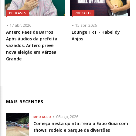
PODCASTS
PODCASTS
17 abr, 2026
15 abr, 2026
Articulista
Antero Paes de Barros
Lounge TRT - Habel dy
ou
Após áudios da prefeita
Anjos
Chamada
vazados, Antero prevê
-
nova eleição em Várzea
Opcional
Grande
MAIS RECENTES
06 ago, 2026
MEIO AGRO
Começa nesta quinta-feira a Expo Guia com
shows, rodeio e parque de diversões