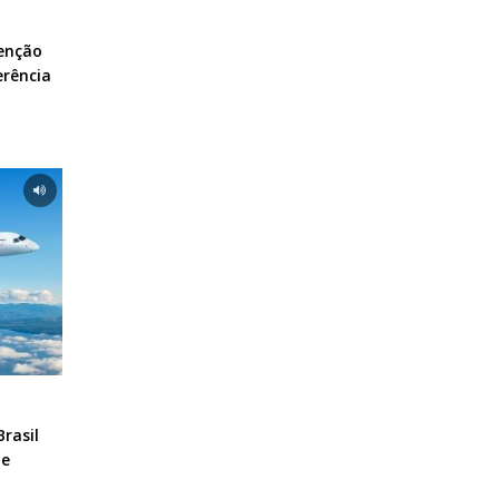
enção
erência
rasil
de