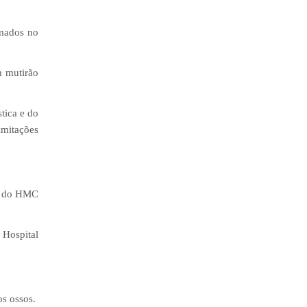
imados no
m mutirão
tica e do
imitações
io do HMC
 Hospital
os ossos.