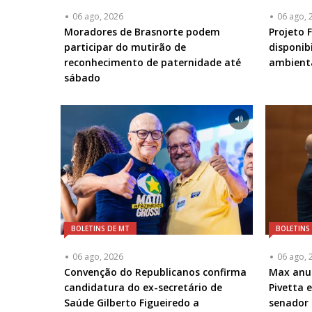
06 ago, 2026
06 ago, 
Moradores de Brasnorte podem
Projeto 
participar do mutirão de
disponib
reconhecimento de paternidade até
ambient
sábado
BOLETINS DE MT
BOLETINS
06 ago, 2026
06 ago, 
Convenção do Republicanos confirma
Max anu
candidatura do ex-secretário de
Pivetta 
Saúde Gilberto Figueiredo a
senador