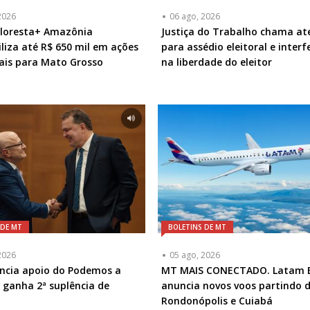
2026
06 ago, 2026
Floresta+ Amazônia
Justiça do Trabalho chama at
iliza até R$ 650 mil em ações
para assédio eleitoral e interf
ais para Mato Grosso
na liberdade do eleitor
 DE MT
BOLETINS DE MT
2026
05 ago, 2026
ncia apoio do Podemos a
MT MAIS CONECTADO. Latam B
e ganha 2ª suplência de
anuncia novos voos partindo 
Rondonópolis e Cuiabá