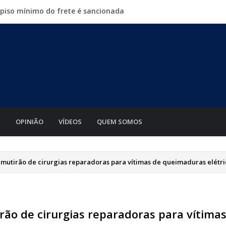
 piso mínimo do frete é sancionada
o Guia com shows, rodeio e parque de diversões
no fundamental estão no Nordeste
 crescer na indústria até 2035
é sábado a Expolucas em Lucas do Rio Verde
S
OPINIÃO
VÍDEOS
QUEM SOMOS
a mutirão de cirurgias reparadoras para vítimas de queimaduras elétri
irão de cirurgias reparadoras para vítima