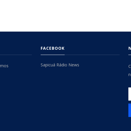
FACEBOOK
Sapicuá Rádio News
omos
C
n