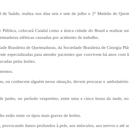
l de Saúde, realiza nos dias seis e sete de julho o 2º Mutirão de Que
 Pública, colocará Cuiabá como a única cidade do Brasil a realizar u
eimaduras elétricas causadas por acidentes de trabalho.
ade Brasileira de Queimaduras, da Sociedade Brasileira de Cirurgia Plás
nte especializadas para atender pacientes que convivem há anos com l
vocadas pelas lesões.
mentos.
cas, ou conhecem alguém nessa situação, devem procurar o ambulatór
 de junho, no período vespertino, entre uma e cinco horas da tarde, no
.
ho estão entre os tipos mais graves de lesões.
o, provocando danos profundos à pele, aos músculos, aos nervos e até a