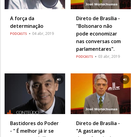
A força da
Direto de Brasília -
determinação
"Bolsonaro não
pode economizar
04 abr, 2019
PODCASTS
nas conversas com
parlamentares".
03 abr, 2019
PODCASTS
Bastidores do Poder
Direto de Brasília -
- " É melhor já ir se
"A gastança