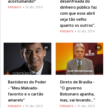
acostumando!"
desenfreada do
dinheiro público faz
02 abr, 2019
PODCASTS
com que esse abril
seja tão velho
quanto os outros".
02 abr, 2019
PODCASTS
Bastidores do Poder
Direto de Brasília -
- "Meu Malvado-
"O governo
favorito e o cartão
Bolsonaro apanha,
amarelo"
mas, vai levando..."
01 abr, 2019
01 abr, 2019
PODCASTS
PODCASTS