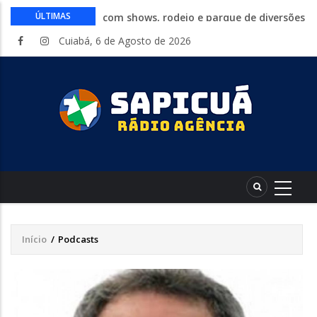
Ideb: todas as cidades nota 10 no
ÚLTIMAS
fundamental estão no Nordeste
Cuiabá, 6 de Agosto de 2026
Conheça 16 profissões que devem crescer
na indústria até 2035
Com entrada gratuita, segue até
sábado a Expolucas em Lucas do Rio
Verde
Proposta que altera regras para piso
mínimo do frete é sancionada
Começa nesta quinta-feira a Expo Guia
com shows, rodeio e parque de diversões
Início
/
Podcasts
Trilha
de
navegação