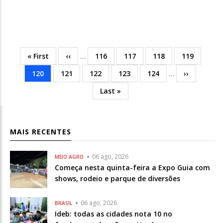
Primeira
« First
Página
‹‹
…
Página
116
Página
117
Página
118
Página
119
Paginação
página
anterior
Página
120
Página
121
Página
122
Página
123
Página
124
…
Próxima
››
atual
Última
Last »
página
MAIS RECENTES
06 ago, 2026
MEIO AGRO
Começa nesta quinta-feira a Expo Guia com
shows, rodeio e parque de diversões
06 ago, 2026
BRASIL
Ideb: todas as cidades nota 10 no