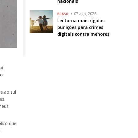
nacionais
07 ago, 2026
BRASIL
Lei torna mais rígidas
punições para crimes
digitais contra menores
ai
o.
a ao sul
es.
 meus
ólico que
a