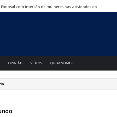
a Exposul com imersão de mulheres nas atividades do
500 vagas de emprego em mutirão nesta sexta-feira
iabá o Mato Grosso AgroFestival, com rodeio e shows
para crimes digitais contra menores
mento de motos e bicicletas elétricas para entregadores
S
OPINIÃO
VÍDEOS
QUEM SOMOS
ndo
mundo