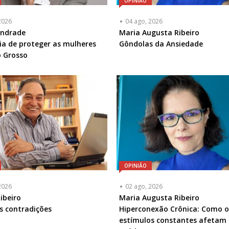
OPINIÃO
2026
04 ago, 2026
ta
Andrade
Articulista
Maria Augusta Ribeiro
ia de proteger as mulheres
ou
Gôndolas da Ansiedade
a
 Grosso
Chamada
-
l
Opcional
OPINIÃO
2026
02 ago, 2026
ta
ibeiro
Articulista
Maria Augusta Ribeiro
as contradições
ou
Hiperconexão Crônica: Como o
a
Chamada
estímulos constantes afetam