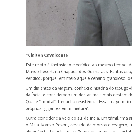
*
Claiton Cavalcante
Este relato é fantasioso e verídico ao mesmo tempo.
Manso Resort, na Chapada dos Guimarães. Fantasioso,
Verídico, porque, em meio àquele cenário grandioso, d
Um dia antes da viagem, conheci a história do texugo-
da Índia, é considerado um dos animais mais destemid
Quase “imortal”, tamanha resistência. Essa imagem fic
próprios “gigantes em miniatura”.
Outra coincidência veio do sul da Índia. Em tâmil, “mal
o Malai Manso Resort, cercado de morros e exagero, tr
abundância daquele lugar não estava apenas nas instala