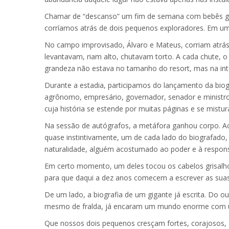
Chamar de “descanso” um fim de semana com bebês gêm
corríamos atrás de dois pequenos exploradores. Em u
No campo improvisado, Álvaro e Mateus, corriam atrá
levantavam, riam alto, chutavam torto. A cada chute, o
grandeza não estava no tamanho do resort, mas na i
Durante a estadia, participamos do lançamento da biogr
agrônomo, empresário, governador, senador e ministro 
cuja história se estende por muitas páginas e se mistu
Na sessão de autógrafos, a metáfora ganhou corpo. A
quase instintivamente, um de cada lado do biografado
naturalidade, alguém acostumado ao poder e à respons
Em certo momento, um deles tocou os cabelos grisalhos d
para que daqui a dez anos comecem a escrever as suas p
De um lado, a biografia de um gigante já escrita. Do o
mesmo de fralda, já encaram um mundo enorme com um
Que nossos dois pequenos cresçam fortes, corajosos, 