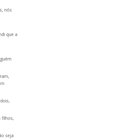
s, nós
ndi que a
alguém
aram,
com
dois,
filhos,
ão seja