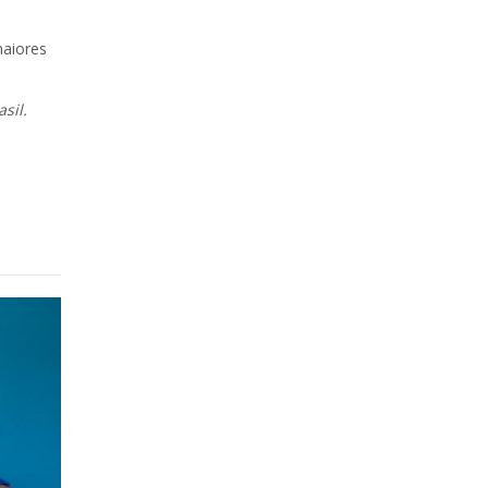
maiores
sil.