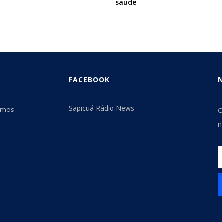
-
saúde
l
Opcional
FACEBOOK
Sapicuá Rádio News
omos
C
n