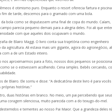
eos é otimismo puro. Enquanto o resort oferecia fartura e piscina
m fim de tarde, descemos para o gramado com uma bola.
s da bola como se disputassem uma final de copa do mundo. Caíam,
 campo parecia pequeno demais para a alegria deles. Foi ali que ente
ntensidade com que aqueles dois ocupavam o mundo.
afia de Blairo Maggi. O livro conta sua trajetória como engenheiro
da agricultura. Ali estava mais um gigante, agora do agronegócio, 
ra com a de um Estado inteiro.
o nos aproximarmos para a foto, nossos dois pequenos se posicion
, como se o estivessem acolhendo. Cena simples. Bebês cercando, 
abilidade.
e Blairo. Ele sorriu e disse: “A dedicatória deste livro é para vocês 
róprias histórias.”
utro, duas histórias em branco. No meio, um pai percebendo que seus 
a coragem silenciosa, muito parecida com a do texugo-do-mel.
destemidos e tementes ao nosso Pai Maior. Que a grandeza deles n