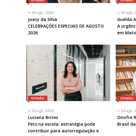
OPINIÃO
OPINIÃO
06 ago, 2026
06 ago, 
Articulista
Juacy da Silva
Articulis
Guelda 
ou
CELEBRAÇÕES ESPECIAIS DE AGOSTO
ou
A urgênc
Chamada
2026
Chamad
em Mato
-
-
Opcional
Opciona
OPINIÃO
OPINIÃO
04 ago, 2026
04 ago, 
Articulista
Luciana Brites
Articulis
Onofre R
ou
Pets na escola: estratégia pode
ou
Brasil d
Chamada
contribuir para autorregulação e
Chamad