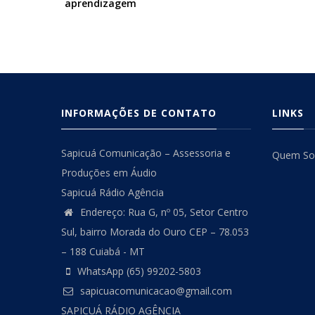
-
aprendizagem
-
Opcional
Opciona
INFORMAÇÕES DE CONTATO
LINKS
Sapicuá Comunicação – Assessoria e
Quem S
Produções em Áudio
Sapicuá Rádio Agência
Endereço: Rua G, nº 05, Setor Centro
Sul, bairro Morada do Ouro CEP – 78.053
– 188 Cuiabá - MT
WhatsApp (65) 99202-5803
sapicuacomunicacao@gmail.com
SAPICUÁ RÁDIO AGÊNCIA