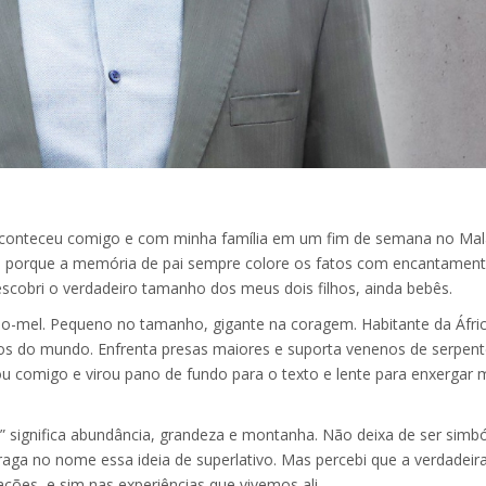
 Aconteceu comigo e com minha família em um fim de semana no Mal
 porque a memória de pai sempre colore os fatos com encantament
escobri o verdadeiro tamanho dos meus dois filhos, ainda bebês.
do-mel. Pequeno no tamanho, gigante na coragem. Habitante da Áfric
os do mundo. Enfrenta presas maiores e suporta venenos de serpent
ou comigo e virou pano de fundo para o texto e lente para enxergar
ai” significa abundância, grandeza e montanha. Não deixa de ser simb
aga no nome essa ideia de superlativo. Mas percebi que a verdadeir
ções, e sim nas experiências que vivemos ali.