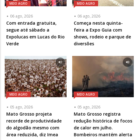
MEIO AGRO
MEIO AGRO
06 ago, 2026
06 ago, 2026
Com entrada gratuita,
Começa nesta quinta-
segue até sábado a
feira a Expo Guia com
Expolucas em Lucas do Rio
shows, rodeio e parque de
Verde
diversões
MEIO AGRO
MEIO AGRO
05 ago, 2026
05 ago, 2026
Mato Grosso projeta
Mato Grosso registra
recorde de produtividade
redução histórica de focos
do algodão mesmo com
de calor em julho.
área reduzida, diz Imea
Bombeiros mantém alerta