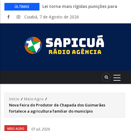
Lei torna mais rígidas punições para
ÚLTIMAS
crimes digitais contra menores
Cuiabá, 7 de Agosto de 2026
CAIXA e iFood facilitam financiamento
de motos e bicicletas elétricas para
entregadores
Circuito Fazenda Rosa estreia na
Exposul com imersão de mulheres nas
atividades do agronegócio
Várzea Grande oferece mais de 500
vagas de emprego em mutirão nesta
sexta-feira
Começa nesta sexta-feira em Cuiabá o
Mato Grosso AgroFestival, com rodeio e
shows nacionais
Início
/
Meio Agro
/
Trilha
Nova Feira do Produtor de Chapada dos Guimarães
de
fortalece a agricultura familiar do município
navegação
Áudio
MEIO AGRO
07 jul, 2026