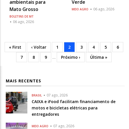
ambientais para
Verde
Mato Grosso
06 ago, 2026
MEIO AGRO
BOLETINS DE MT
06 ago, 2026
Primeira
« First
Página
‹ Voltar
Página
1
Página
2
Página
3
Página
4
Página
5
Págin
6
Paginação
página
anterior
atual
Página
7
Página
8
Página
9
…
Próxima
Próximo ›
Última
Última »
página
MAIS RECENTES
07 ago, 2026
BRASIL
CAIXA e iFood facilitam financiamento de
motos e bicicletas elétricas para
entregadores
07 ago, 2026
MEIO AGRO