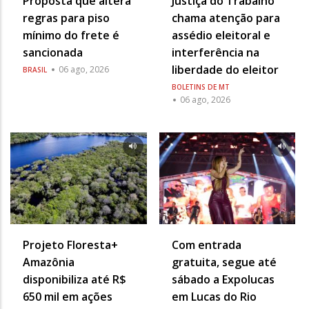
Proposta que altera
Justiça do Trabalho
regras para piso
chama atenção para
mínimo do frete é
assédio eleitoral e
sancionada
interferência na
liberdade do eleitor
06 ago, 2026
BRASIL
BOLETINS DE MT
06 ago, 2026
Projeto Floresta+
Com entrada
Amazônia
gratuita, segue até
disponibiliza até R$
sábado a Expolucas
650 mil em ações
em Lucas do Rio