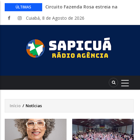
Circuito Fazenda Rosa estreia na
ÚLTIMAS
Exposul com imersão de mulheres nas
Cuiabá, 8 de Agosto de 2026
atividades do agronegócio
Várzea Grande oferece mais de 500
vagas de emprego em mutirão nesta
sexta-feira
Começa nesta sexta-feira em Cuiabá o
Mato Grosso AgroFestival, com rodeio e
shows nacionais
Lei torna mais rígidas punições para
crimes digitais contra menores
CAIXA e iFood facilitam financiamento
de motos e bicicletas elétricas para
entregadores
Início
/
Notícias
Trilha
de
navegação