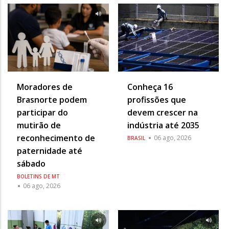
Moradores de
Conheça 16
Brasnorte podem
profissões que
participar do
devem crescer na
mutirão de
indústria até 2035
reconhecimento de
06 ago, 2026
BRASIL
paternidade até
sábado
BOLETINS DE MT
06 ago, 2026