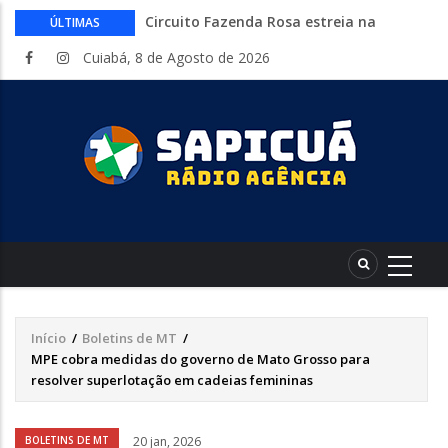
Circuito Fazenda Rosa estreia na
ÚLTIMAS
Exposul com imersão de mulheres nas
Cuiabá, 8 de Agosto de 2026
atividades do agronegócio
Várzea Grande oferece mais de 500
vagas de emprego em mutirão nesta
sexta-feira
Começa nesta sexta-feira em Cuiabá o
Mato Grosso AgroFestival, com rodeio e
shows nacionais
Lei torna mais rígidas punições para
crimes digitais contra menores
CAIXA e iFood facilitam financiamento
de motos e bicicletas elétricas para
entregadores
Início
/
Boletins de MT
/
Trilha
MPE cobra medidas do governo de Mato Grosso para
de
resolver superlotação em cadeias femininas
navegação
Áudio
BOLETINS DE MT
20 jan, 2026