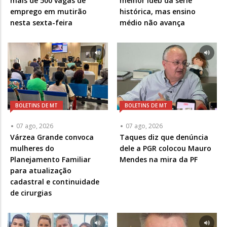
mais de 500 vagas de
melhor Ideb da série
emprego em mutirão
histórica, mas ensino
nesta sexta-feira
médio não avança
BOLETINS DE MT
BOLETINS DE MT
07 ago, 2026
07 ago, 2026
Várzea Grande convoca
Taques diz que denúncia
mulheres do
dele a PGR colocou Mauro
Planejamento Familiar
Mendes na mira da PF
para atualização
cadastral e continuidade
de cirurgias