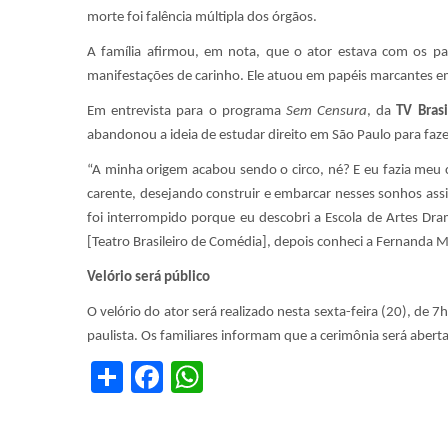
morte foi falência múltipla dos órgãos.
A família afirmou, em nota, que o ator estava com os p
manifestações de carinho. Ele atuou em papéis marcantes em
Em entrevista para o programa
Sem Censura
, da
TV Brasi
abandonou a ideia de estudar direito em São Paulo para faze
“A minha origem acabou sendo o circo, né? E eu fazia meu
carente, desejando construir e embarcar nesses sonhos assi
foi interrompido porque eu descobri a Escola de Artes Dra
[Teatro Brasileiro de Comédia], depois conheci a Fernanda 
Velório será público
O velório do ator será realizado nesta sexta-feira (20), de 7
paulista. Os familiares informam que a cerimônia será abert
Share
Facebook
WhatsApp