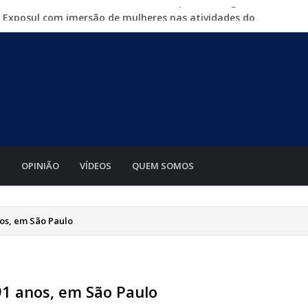
a Exposul com imersão de mulheres nas atividades do
500 vagas de emprego em mutirão nesta sexta-feira
iabá o Mato Grosso AgroFestival, com rodeio e shows
para crimes digitais contra menores
mento de motos e bicicletas elétricas para entregadores
S
OPINIÃO
VÍDEOS
QUEM SOMOS
nos, em São Paulo
91 anos, em São Paulo