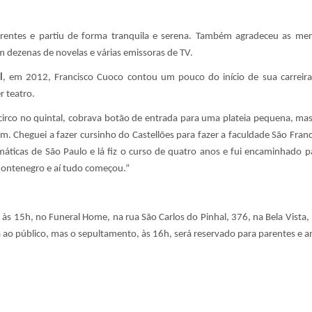
arentes e partiu de forma tranquila e serena. Também agradeceu as me
 dezenas de novelas e várias emissoras de TV.
l
, em 2012, Francisco Cuoco contou um pouco do início de sua carreir
r teatro.
 circo no quintal, cobrava botão de entrada para uma plateia pequena, m
m. Cheguei a fazer cursinho do Castellões para fazer a faculdade São Fran
máticas de São Paulo e lá fiz o curso de quatro anos e fui encaminhado p
Montenegro e aí tudo começou.”
h às 15h, no Funeral Home, na rua São Carlos do Pinhal, 376, na Bela Vista, 
a ao público, mas o sepultamento, às 16h, será reservado para parentes e a