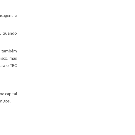
nsagens e
a, quando
as também
cisco, mas
ara o TBC
na capital
migos.