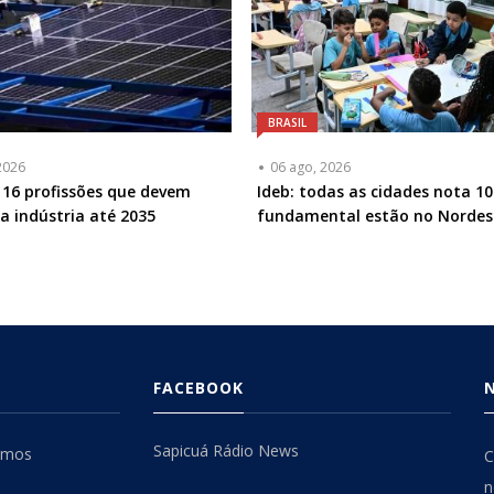
BRASIL
2026
06 ago, 2026
16 profissões que devem
Ideb: todas as cidades nota 10
na indústria até 2035
fundamental estão no Nordes
FACEBOOK
Sapicuá Rádio News
omos
C
n