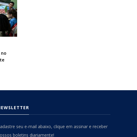
 no
te
NEWSLETTER
adastre seu e-mail abaixo, clique em assinar e receber
ossos boletins diariamente!