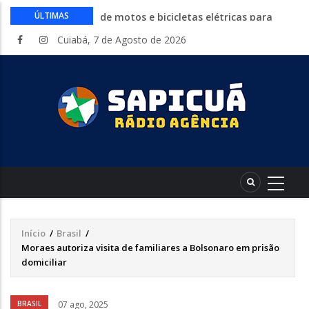
Circuito Fazenda Rosa estreia na
ÚLTIMAS
Exposul com imersão de mulheres nas
Cuiabá, 7 de Agosto de 2026
atividades do agronegócio
Várzea Grande oferece mais de 500
vagas de emprego em mutirão nesta
sexta-feira
Começa nesta sexta-feira em Cuiabá o
Mato Grosso AgroFestival, com rodeio e
shows nacionais
Lei torna mais rígidas punições para
crimes digitais contra menores
CAIXA e iFood facilitam financiamento
de motos e bicicletas elétricas para
entregadores
Início
/
Brasil
/
Trilha
Moraes autoriza visita de familiares a Bolsonaro em prisão
de
domiciliar
navegação
Áudio
BRASIL
07 ago, 2025