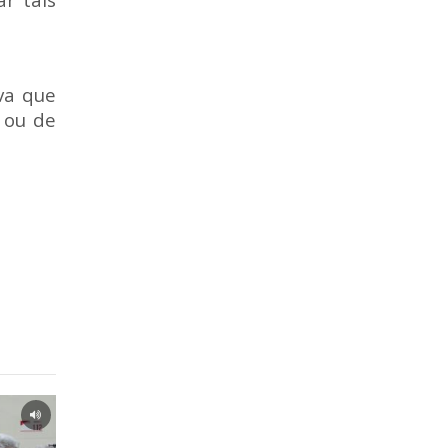
va que
o ou de