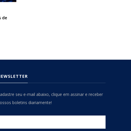
s de
NEWSLETTER
adastre seu e-mail abaixo, clique em assinar e receber
ossos boletins diariamente!