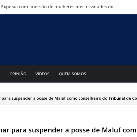
a Exposul com imersão de mulheres nas atividades do
500 vagas de emprego em mutirão nesta sexta-feira
iabá o Mato Grosso AgroFestival, com rodeio e shows
para crimes digitais contra menores
mento de motos e bicicletas elétricas para entregadores
S
OPINIÃO
VÍDEOS
QUEM SOMOS
ar para suspender a posse de Maluf como conselheiro do Tribunal de C
inar para suspender a posse de Maluf com