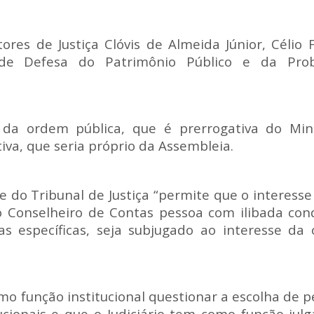
es de Justiça Clóvis de Almeida Júnior, Célio F
 de Defesa do Patrimônio Público e da Pro
da ordem pública, que é prerrogativa do Mini
iva, que seria próprio da Assembleia.
e do Tribunal de Justiça “permite que o interess
 Conselheiro de Contas pessoa com ilibada con
s específicas, seja subjugado ao interesse da
mo função institucional questionar a escolha de 
cionais e que o Judiciário tem como função julga