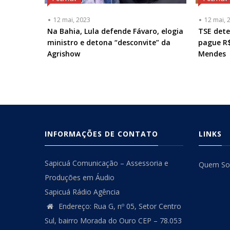
12 mai, 2023
12 mai, 
Na Bahia, Lula defende Fávaro, elogia
TSE dete
ministro e detona “desconvite” da
pague R$
Agrishow
Mendes
INFORMAÇÕES DE CONTATO
LINKS
Sapicuá Comunicação – Assessoria e
Quem S
Produções em Áudio
Sapicuá Rádio Agência
Endereço: Rua G, nº 05, Setor Centro
Sul, bairro Morada do Ouro CEP – 78.053