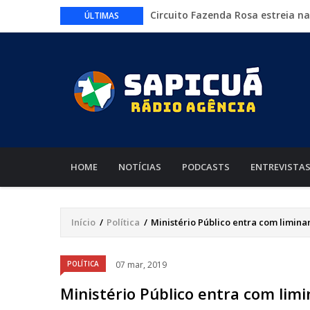
Circuito Fazenda Rosa estreia n
ÚLTIMAS
agronegócio
Várzea Grande oferece mais de 
Começa nesta sexta-feira em Cu
nacionais
Lei torna mais rígidas punições 
CAIXA e iFood facilitam financia
MAIN
NAVIGATION
HOME
NOTÍCIAS
PODCASTS
ENTREVISTA
Início
/
Política
/
Ministério Público entra com limin
Trilha
de
Áudio
POLÍTICA
07 mar, 2019
navegação
Ministério Público entra com lim