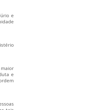
úrio e
bidade
stério
e maior
duta e
 ordem
pessoas
r tais