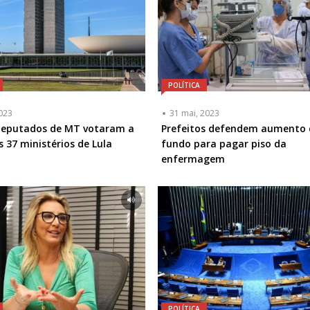
POLÍTICA
2023
31 mai, 2023
 deputados de MT votaram a
Prefeitos defendem aumento 
s 37 ministérios de Lula
fundo para pagar piso da
enfermagem
POLÍTICA