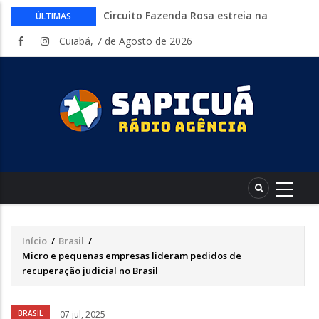
Circuito Fazenda Rosa estreia na
ÚLTIMAS
Exposul com imersão de mulheres nas
Cuiabá, 7 de Agosto de 2026
atividades do agronegócio
Várzea Grande oferece mais de 500
vagas de emprego em mutirão nesta
sexta-feira
Começa nesta sexta-feira em Cuiabá o
Mato Grosso AgroFestival, com rodeio e
shows nacionais
Lei torna mais rígidas punições para
crimes digitais contra menores
CAIXA e iFood facilitam financiamento
de motos e bicicletas elétricas para
entregadores
Início
/
Brasil
/
Trilha
Micro e pequenas empresas lideram pedidos de
de
recuperação judicial no Brasil
navegação
Áudio
BRASIL
07 jul, 2025