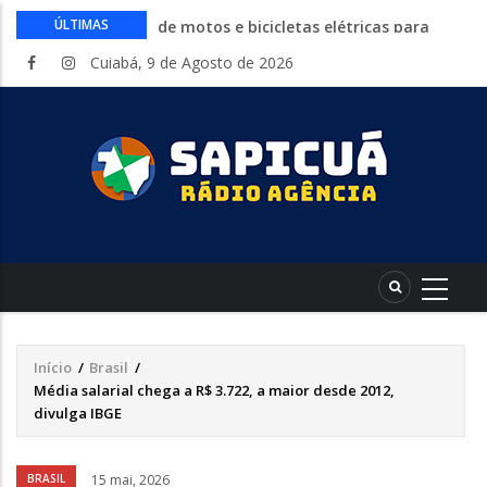
Circuito Fazenda Rosa estreia na
ÚLTIMAS
Exposul com imersão de mulheres nas
Cuiabá, 9 de Agosto de 2026
atividades do agronegócio
Várzea Grande oferece mais de 500
vagas de emprego em mutirão nesta
sexta-feira
Começa nesta sexta-feira em Cuiabá o
Mato Grosso AgroFestival, com rodeio e
shows nacionais
Lei torna mais rígidas punições para
crimes digitais contra menores
CAIXA e iFood facilitam financiamento
de motos e bicicletas elétricas para
entregadores
Início
/
Brasil
/
Trilha
Média salarial chega a R$ 3.722, a maior desde 2012,
de
divulga IBGE
navegação
Áudio
BRASIL
15 mai, 2026