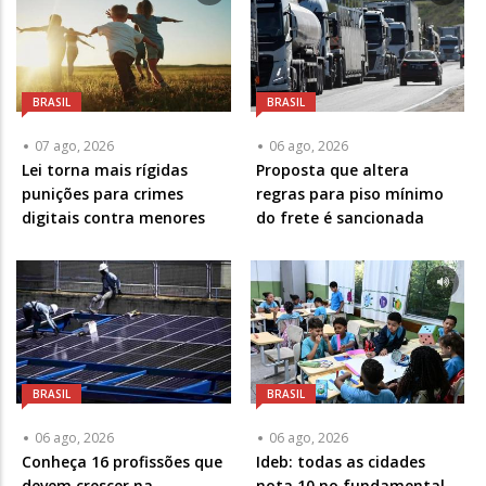
BRASIL
BRASIL
07 ago, 2026
06 ago, 2026
Lei torna mais rígidas
Proposta que altera
punições para crimes
regras para piso mínimo
digitais contra menores
do frete é sancionada
BRASIL
BRASIL
06 ago, 2026
06 ago, 2026
Conheça 16 profissões que
Ideb: todas as cidades
devem crescer na
nota 10 no fundamental