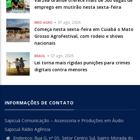
Várzea Grande oferece mais de 500 vagas de
emprego em mutirão nesta sexta-feira
07 ago, 2026
MEIO AGRO
Começa nesta sexta-feira em Cuiabá o Mato
Grosso AgroFestival, com rodeio e shows
nacionais
07 ago, 2026
BRASIL
Lei torna mais rígidas punições para crimes
digitais contra menores
INFORMAÇÕES DE CONTATO
Sapicuá Comunicação – Assessoria e Produções em Áudio
Sapicuá Rádio Agência
Endereço: Rua G, nº 05, Setor Centro Sul, bairro Morada do