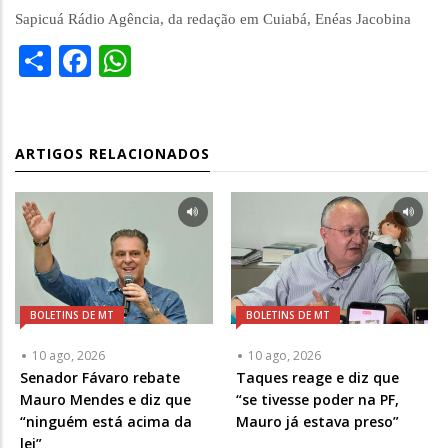
Sapicuá Rádio Agência, da redação em Cuiabá, Enéas Jacobina
Share
Facebook
WhatsApp
ARTIGOS RELACIONADOS
BOLETINS DE MT
BOLETINS DE MT
10 ago, 2026
10 ago, 2026
Senador Fávaro rebate
Taques reage e diz que
Mauro Mendes e diz que
“se tivesse poder na PF,
“ninguém está acima da
Mauro já estava preso”
lei”