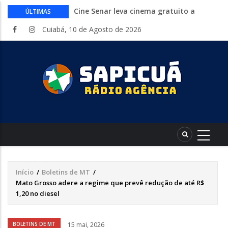
Cine Senar leva cinema gratuito a
ÚLTIMAS
municípios de Mato Grosso no mês de
Cuiabá, 10 de Agosto de 2026
agosto
Inep libera consulta aos locais de provas
do Encceja 2026. Exame 23 de agosto
Curso gratuito da Embrapa ensina a
montar hortas do plantio ao cultivo.
Inscrições abertas
Endividamento bate recorde mas
Desenrola 2.0 abre espaço para
reorganização financeira
HCanMT. Ministério da Saúde habilita
Hospital de Câncer para atendimento de
pacientes do SUS
Início
/
Boletins de MT
/
Trilha
Mato Grosso adere a regime que prevê redução de até R$
de
1,20 no diesel
navegação
Áudio
BOLETINS DE MT
15 mai, 2026