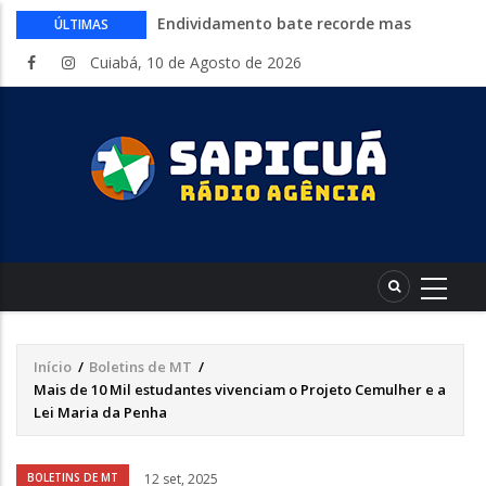
Endividamento bate recorde mas
ÚLTIMAS
Desenrola 2.0 abre espaço para
Cuiabá, 10 de Agosto de 2026
reorganização financeira
HCanMT. Ministério da Saúde habilita
Hospital de Câncer para atendimento de
pacientes do SUS
Cine Senar leva cinema gratuito a
municípios de Mato Grosso no mês de
agosto
Inep libera consulta aos locais de provas
do Encceja 2026. Exame 23 de agosto
Curso gratuito da Embrapa ensina a
montar hortas do plantio ao cultivo.
Inscrições abertas
Início
/
Boletins de MT
/
Trilha
Mais de 10 Mil estudantes vivenciam o Projeto Cemulher e a
de
Lei Maria da Penha
navegação
Áudio
BOLETINS DE MT
12 set, 2025