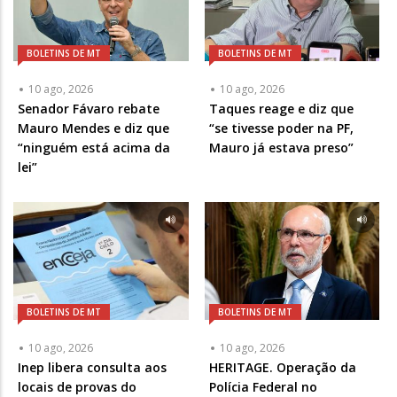
BOLETINS DE MT
BOLETINS DE MT
10 ago, 2026
10 ago, 2026
Senador Fávaro rebate
Taques reage e diz que
Mauro Mendes e diz que
“se tivesse poder na PF,
“ninguém está acima da
Mauro já estava preso”
lei”
BOLETINS DE MT
BOLETINS DE MT
10 ago, 2026
10 ago, 2026
Inep libera consulta aos
HERITAGE. Operação da
locais de provas do
Polícia Federal no