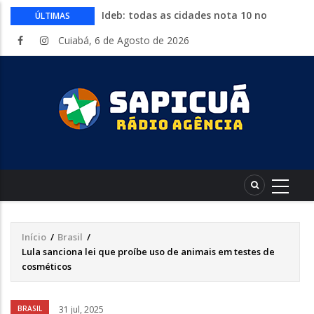
Ideb: todas as cidades nota 10 no
ÚLTIMAS
fundamental estão no Nordeste
Cuiabá, 6 de Agosto de 2026
Conheça 16 profissões que devem crescer
na indústria até 2035
Com entrada gratuita, segue até
sábado a Expolucas em Lucas do Rio
Verde
Proposta que altera regras para piso
mínimo do frete é sancionada
Começa nesta quinta-feira a Expo Guia
com shows, rodeio e parque de diversões
Início
/
Brasil
/
Trilha
Lula sanciona lei que proíbe uso de animais em testes de
de
cosméticos
navegação
Áudio
BRASIL
31 jul, 2025