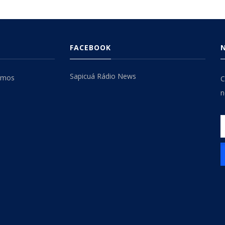
FACEBOOK
Sapicuá Rádio News
omos
C
n