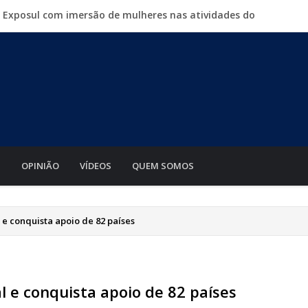
a Exposul com imersão de mulheres nas atividades do
500 vagas de emprego em mutirão nesta sexta-feira
iabá o Mato Grosso AgroFestival, com rodeio e shows
para crimes digitais contra menores
mento de motos e bicicletas elétricas para entregadores
S
OPINIÃO
VÍDEOS
QUEM SOMOS
e conquista apoio de 82 países
 e conquista apoio de 82 países