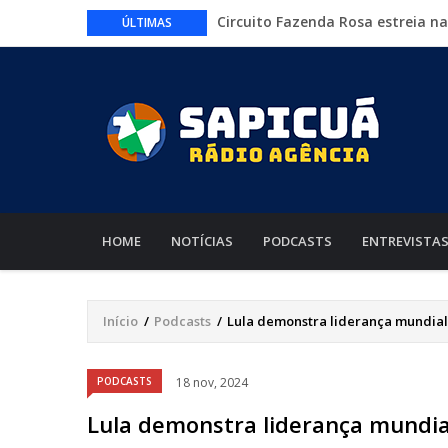
Circuito Fazenda Rosa estreia n
ÚLTIMAS
agronegócio
Várzea Grande oferece mais de 
Começa nesta sexta-feira em Cu
nacionais
Lei torna mais rígidas punições 
CAIXA e iFood facilitam financia
MAIN
NAVIGATION
HOME
NOTÍCIAS
PODCASTS
ENTREVISTA
Início
/
Podcasts
/
Lula demonstra liderança mundial 
Trilha
de
PODCASTS
18 nov, 2024
navegação
Lula demonstra liderança mundial