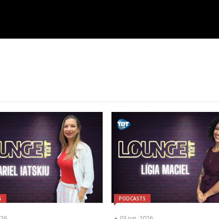
S
PODCASTS
026
03 jun, 2026