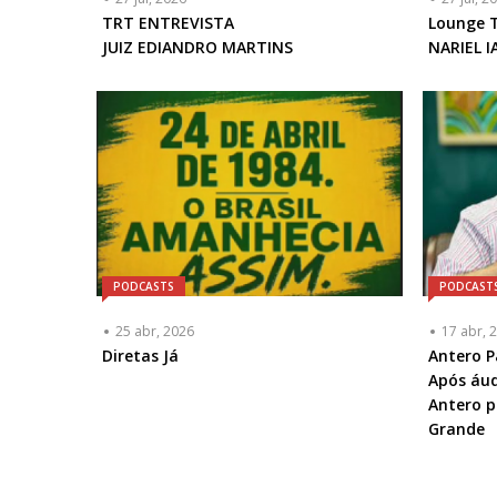
Articulista
TRT ENTREVISTA
Articulis
Lounge 
ou
JUIZ EDIANDRO MARTINS
ou
NARIEL I
Chamada
Chamad
-
-
Opcional
Opciona
PODCASTS
PODCAST
25 abr, 2026
17 abr, 
Diretas Já
Articulis
Antero P
ou
Após áud
Chamad
Antero p
-
Grande
Opciona