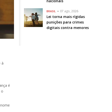
nacionais
07 ago, 2026
BRASIL
Lei torna mais rígidas
punições para crimes
digitais contra menores
e à
iança é
a o
o nome