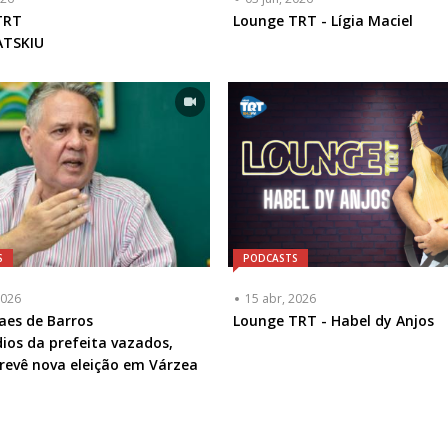
ta
TRT
Lounge TRT - Lígia Maciel
ATSKIU
a
l
S
PODCASTS
2026
15 abr, 2026
ta
aes de Barros
Lounge TRT - Habel dy Anjos
ios da prefeita vazados,
a
revê nova eleição em Várzea
l