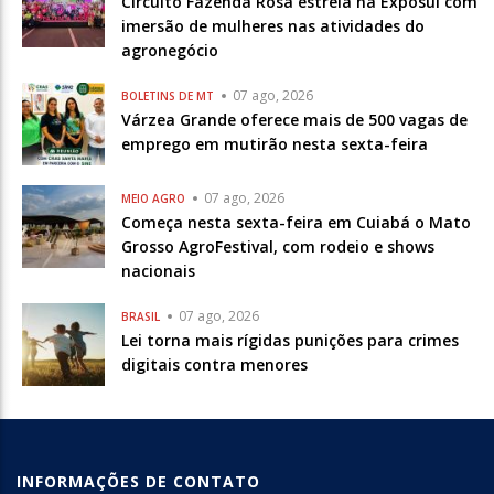
Circuito Fazenda Rosa estreia na Exposul com
imersão de mulheres nas atividades do
agronegócio
07 ago, 2026
BOLETINS DE MT
Várzea Grande oferece mais de 500 vagas de
emprego em mutirão nesta sexta-feira
07 ago, 2026
MEIO AGRO
Começa nesta sexta-feira em Cuiabá o Mato
Grosso AgroFestival, com rodeio e shows
nacionais
07 ago, 2026
BRASIL
Lei torna mais rígidas punições para crimes
digitais contra menores
INFORMAÇÕES DE CONTATO