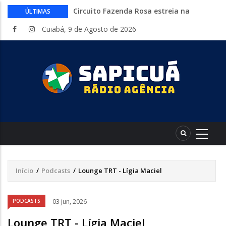
Circuito Fazenda Rosa estreia na
ÚLTIMAS
Exposul com imersão de mulheres nas
Cuiabá, 9 de Agosto de 2026
atividades do agronegócio
Várzea Grande oferece mais de 500
vagas de emprego em mutirão nesta
sexta-feira
Começa nesta sexta-feira em Cuiabá o
Mato Grosso AgroFestival, com rodeio e
shows nacionais
Lei torna mais rígidas punições para
crimes digitais contra menores
CAIXA e iFood facilitam financiamento
de motos e bicicletas elétricas para
entregadores
Início
/
Podcasts
/
Lounge TRT - Lígia Maciel
Trilha
de
PODCASTS
03 jun, 2026
navegação
Lounge TRT - Lígia Maciel