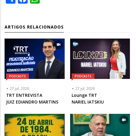
ARTIGOS RELACIONADOS
PODCASTS
PODCASTS
27 jul, 2026
27 jul, 2026
Articulista
TRT ENTREVISTA
Articulista
Lounge TRT
ou
JUIZ EDIANDRO MARTINS
ou
NARIEL IATSKIU
Chamada
Chamada
-
-
Opcional
Opcional