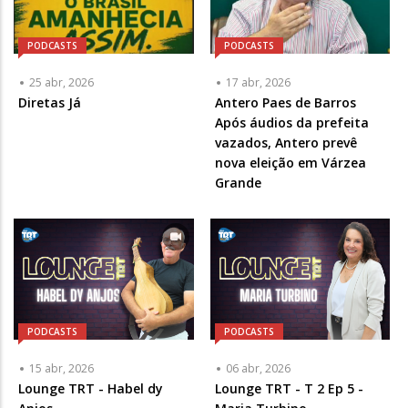
PODCASTS
PODCASTS
25 abr, 2026
17 abr, 2026
Diretas Já
Articulista
Antero Paes de Barros
ou
Após áudios da prefeita
Chamada
vazados, Antero prevê
-
nova eleição em Várzea
Opcional
Grande
PODCASTS
PODCASTS
15 abr, 2026
06 abr, 2026
Lounge TRT - Habel dy
Lounge TRT - T 2 Ep 5 -