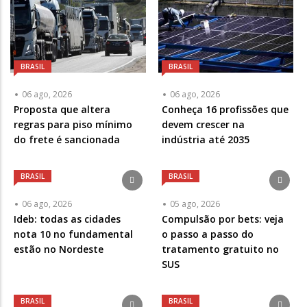
BRASIL
BRASIL
06 ago, 2026
06 ago, 2026
Proposta que altera
Conheça 16 profissões que
regras para piso mínimo
devem crescer na
do frete é sancionada
indústria até 2035
BRASIL
BRASIL
06 ago, 2026
05 ago, 2026
Ideb: todas as cidades
Compulsão por bets: veja
nota 10 no fundamental
o passo a passo do
estão no Nordeste
tratamento gratuito no
SUS
BRASIL
BRASIL