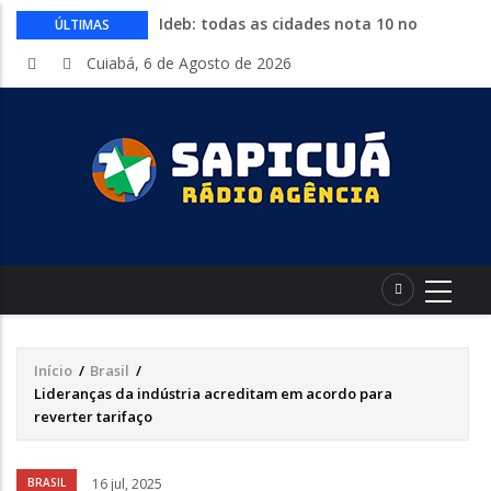
Ideb: todas as cidades nota 10 no
ÚLTIMAS
fundamental estão no Nordeste
Cuiabá, 6 de Agosto de 2026
Conheça 16 profissões que devem crescer
na indústria até 2035
Com entrada gratuita, segue até
sábado a Expolucas em Lucas do Rio
Verde
Proposta que altera regras para piso
mínimo do frete é sancionada
Começa nesta quinta-feira a Expo Guia
com shows, rodeio e parque de diversões
Início
/
Brasil
/
Trilha
Lideranças da indústria acreditam em acordo para
de
reverter tarifaço
navegação
Áudio
BRASIL
16 jul, 2025