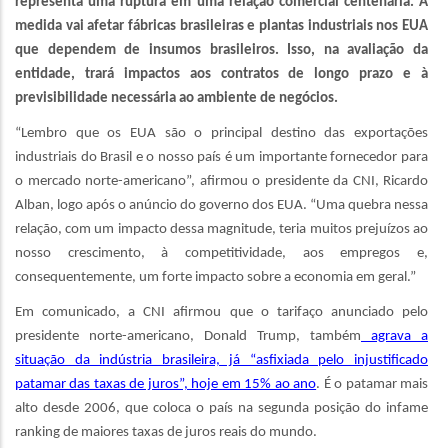
representa uma ruptura em uma relação comercial centenária. A
medida vai afetar fábricas brasileiras e plantas industriais nos EUA
que dependem de insumos brasileiros. Isso, na avaliação da
entidade, trará impactos aos contratos de longo prazo e à
previsibilidade necessária ao ambiente de negócios.
“Lembro que os EUA são o principal destino das exportações
industriais do Brasil e o nosso país é um importante fornecedor para
o mercado norte-americano”, afirmou o presidente da CNI, Ricardo
Alban, logo após o anúncio do governo dos EUA. “Uma quebra nessa
relação, com um impacto dessa magnitude, teria muitos prejuízos ao
nosso crescimento, à competitividade, aos empregos e,
consequentemente, um forte impacto sobre a economia em geral.”
Em comunicado, a CNI afirmou que o tarifaço anunciado pelo
presidente norte-americano, Donald Trump, também
agrava a
situação da indústria brasileira, já “asfixiada pelo injustificado
patamar das taxas de juros”, hoje em 15% ao ano
. É o patamar mais
alto desde 2006, que coloca o país na segunda posição do infame
ranking de maiores taxas de juros reais do mundo.