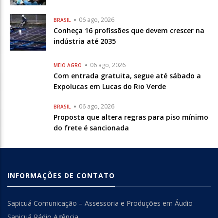
06 ago, 2026
BRASIL
Conheça 16 profissões que devem crescer na
indústria até 2035
06 ago, 2026
MEIO AGRO
Com entrada gratuita, segue até sábado a
Expolucas em Lucas do Rio Verde
06 ago, 2026
BRASIL
Proposta que altera regras para piso mínimo
do frete é sancionada
INFORMAÇÕES DE CONTATO
Sapicuá Comunicação – Assessoria e Produções em Áudio
Sapicuá Rádio Agência