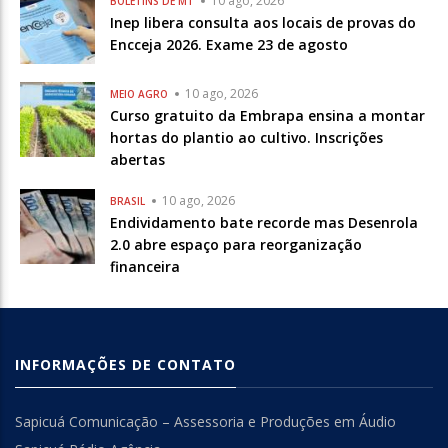
10 ago, 2026
BOLETINS DE MT
Inep libera consulta aos locais de provas do
Encceja 2026. Exame 23 de agosto
10 ago, 2026
MEIO AGRO
Curso gratuito da Embrapa ensina a montar
hortas do plantio ao cultivo. Inscrições
abertas
10 ago, 2026
BRASIL
Endividamento bate recorde mas Desenrola
2.0 abre espaço para reorganização
financeira
INFORMAÇÕES DE CONTATO
Sapicuá Comunicação – Assessoria e Produções em Áudio