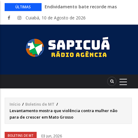
Endividamento bate recorde mas
ÚLTIMAS
Desenrola 2.0 abre espaço para
Cuiabá, 10 de Agosto de 2026
reorganização financeira
HCanMT. Ministério da Saúde habilita
Hospital de Câncer para atendimento de
pacientes do SUS
Cine Senar leva cinema gratuito a
municípios de Mato Grosso no mês de
agosto
Inep libera consulta aos locais de provas
do Encceja 2026. Exame 23 de agosto
Curso gratuito da Embrapa ensina a
montar hortas do plantio ao cultivo.
Inscrições abertas
Início
/
Boletins de MT
/
Trilha
Levantamento mostra que violência contra mulher não
de
para de crescer em Mato Grosso
navegação
Áudio
BOLETINS DE MT
03 jun, 2026