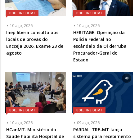
BOLETINS DE MT
BOLETINS DE MT
10 ago, 2026
10 ago, 2026
Inep libera consulta aos
HERITAGE. Operação da
locais de provas do
Polícia Federal no
Encceja 2026. Exame 23 de
escândalo da Oi derruba
agosto
Procurador-Geral do
Estado
BOLETINS DE MT
BOLETINS DE MT
10 ago, 2026
09 ago, 2026
HCanMT. Ministério da
PARDAL. TRE-MT lança
Saúde habilita Hospital de
sistema para recebimento