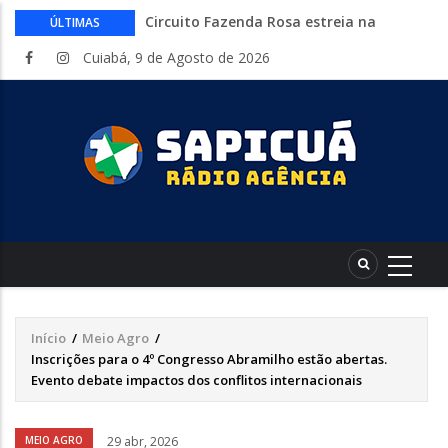
Circuito Fazenda Rosa estreia na
ÚLTIMAS
Exposul com imersão de mulheres nas
Cuiabá, 9 de Agosto de 2026
atividades do agronegócio
Várzea Grande oferece mais de 500
vagas de emprego em mutirão nesta
sexta-feira
Começa nesta sexta-feira em Cuiabá o
Mato Grosso AgroFestival, com rodeio e
shows nacionais
Lei torna mais rígidas punições para
crimes digitais contra menores
CAIXA e iFood facilitam financiamento
de motos e bicicletas elétricas para
entregadores
Início
/
Meio Agro
/
Trilha
Inscrições para o 4º Congresso Abramilho estão abertas.
de
Evento debate impactos dos conflitos internacionais
navegação
Áudio
MEIO AGRO
29 abr, 2026