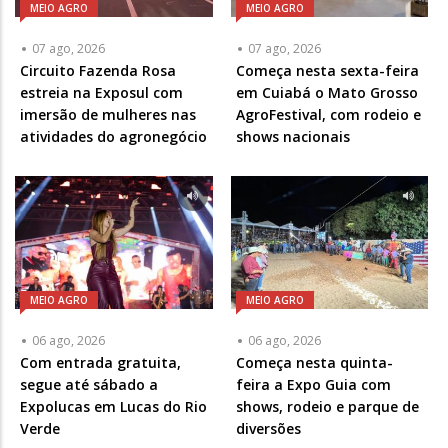
MEIO AGRO
MEIO AGRO
07 ago, 2026
07 ago, 2026
Circuito Fazenda Rosa
Começa nesta sexta-feira
estreia na Exposul com
em Cuiabá o Mato Grosso
imersão de mulheres nas
AgroFestival, com rodeio e
atividades do agronegócio
shows nacionais
MEIO AGRO
MEIO AGRO
06 ago, 2026
06 ago, 2026
Com entrada gratuita,
Começa nesta quinta-
segue até sábado a
feira a Expo Guia com
Expolucas em Lucas do Rio
shows, rodeio e parque de
Verde
diversões