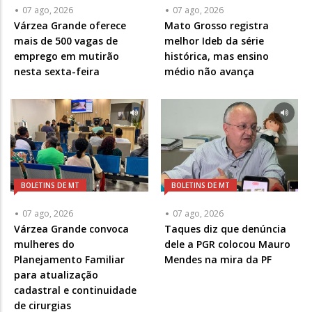
07 ago, 2026
07 ago, 2026
Várzea Grande oferece
Mato Grosso registra
mais de 500 vagas de
melhor Ideb da série
emprego em mutirão
histórica, mas ensino
nesta sexta-feira
médio não avança
BOLETINS DE MT
BOLETINS DE MT
07 ago, 2026
07 ago, 2026
Várzea Grande convoca
Taques diz que denúncia
mulheres do
dele a PGR colocou Mauro
Planejamento Familiar
Mendes na mira da PF
para atualização
cadastral e continuidade
de cirurgias