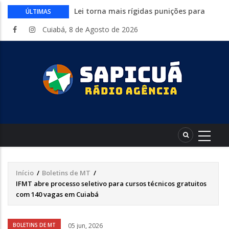
Lei torna mais rígidas punições para
ÚLTIMAS
crimes digitais contra menores
Cuiabá, 8 de Agosto de 2026
CAIXA e iFood facilitam financiamento
de motos e bicicletas elétricas para
entregadores
Circuito Fazenda Rosa estreia na
Exposul com imersão de mulheres nas
atividades do agronegócio
Várzea Grande oferece mais de 500
vagas de emprego em mutirão nesta
sexta-feira
Começa nesta sexta-feira em Cuiabá o
Mato Grosso AgroFestival, com rodeio e
shows nacionais
Início
/
Boletins de MT
/
Trilha
IFMT abre processo seletivo para cursos técnicos gratuitos
de
com 140 vagas em Cuiabá
navegação
Áudio
BOLETINS DE MT
05 jun, 2026