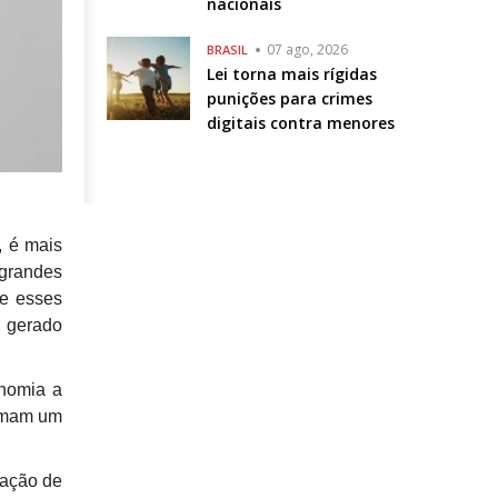
nacionais
07 ago, 2026
BRASIL
Lei torna mais rígidas
punições para crimes
digitais contra menores
, é mais
grandes
te esses
o gerado
onomia a
ormam um
dação de