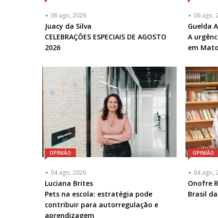
06 ago, 2026
06 ago, 
Articulista
Juacy da Silva
Articulis
Guelda 
ou
CELEBRAÇÕES ESPECIAIS DE AGOSTO
ou
A urgênc
Chamada
2026
Chamad
em Mato
-
-
Opcional
Opciona
OPINIÃO
OPINIÃO
04 ago, 2026
04 ago, 
Articulista
Luciana Brites
Articulis
Onofre R
ou
Pets na escola: estratégia pode
ou
Brasil d
Chamada
contribuir para autorregulação e
Chamad
-
aprendizagem
-