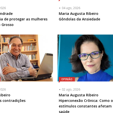
2026
04 ago, 2026
ta
Andrade
Articulista
Maria Augusta Ribeiro
ia de proteger as mulheres
ou
Gôndolas da Ansiedade
a
 Grosso
Chamada
-
l
Opcional
OPINIÃO
2026
02 ago, 2026
ta
ibeiro
Articulista
Maria Augusta Ribeiro
as contradições
ou
Hiperconexão Crônica: Como o
a
Chamada
estímulos constantes afetam
-
saúde