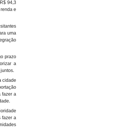
 R$ 94,3
 renda e
sitantes
para uma
tegração
go prazo
orizar a
juntos.
a cidade
portação
 fazer a
dade.
ioridade
 fazer a
unidades