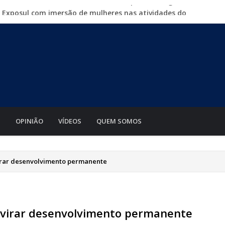
a Exposul com imersão de mulheres nas atividades do
500 vagas de emprego em mutirão nesta sexta-feira
iabá o Mato Grosso AgroFestival, com rodeio e shows
para crimes digitais contra menores
mento de motos e bicicletas elétricas para entregadores
S
OPINIÃO
VÍDEOS
QUEM SOMOS
virar desenvolvimento permanente
a virar desenvolvimento permanente