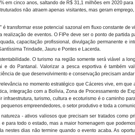
3% em cinco anos, saltando de R$ 31,1 milhões em 2020 para
truturados não atraem apenas visitantes, mas geram emprego,
 é transformar esse potencial sazonal em fluxo constante de vi
da realização de eventos. O FIPe deve ser o ponto de partida 
equada, capacitação profissional, divulgação permanente e in
Santíssima Trindade, Jauru e Pontes e Lacerda.
stentabilidade. O turismo na região somente será viável a lon
i e do Pantanal. Valorizar a pesca esportiva é também val
sciência de que desenvolvimento e conservação precisam andar 
 relevância no momento estratégico que Cáceres vive, em que 
stica, integração com a Bolívia, Zona de Processamento de Ex
r infraestrutura, turismo, cultura e ecoturismo é o caminho para
os pequenos empreendedores, o setor produtivo e toda a comuni
e natureza - ativos valiosos que precisam ser tratados como pr
es e para todo o estado, mas a maior homenagem que podemos
rada nestes dias não termine quando o evento acaba. As oport