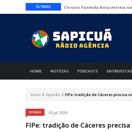
Circuito Fazenda Rosa estreia n
ÚLTIMAS
agronegócio
Várzea Grande oferece mais de 
Começa nesta sexta-feira em Cu
nacionais
Lei torna mais rígidas punições 
CAIXA e iFood facilitam financia
MAIN
NAVIGATION
HOME
NOTÍCIAS
PODCASTS
ENTREVISTA
Início
/
Opinião
/
FIPe: tradição de Cáceres precisa 
Trilha
de
OPINIÃO
02 jul, 2026
navegação
FIPe: tradição de Cáceres precis