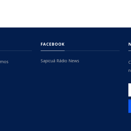
l
Opcional
FACEBOOK
Sapicuá Rádio News
omos
C
n