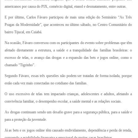
americanos por causa do PIX, comércio digital, etanol e desmatamento, entre outras.
E por último, Carlos Fávaro participou de mais uma edição do Seminário “As Três
Pragas da Modernidade”, que aconteceu no último sábado, no Centro Comunitário do
bairro Tijucal, em Cuiabá.
Na ocasião, Fávaro conversou com os participantes do evento sobre problemas que têm
afetado diretamente a estrutura, a saúde e a tranquilidade das famílias brasileiras: o
excesso de telas, o avanço das drogas e a expansão das bets e jogos online, como o
chamado “Tigrinho”.
Segundo Fávaro, essas três questões não podem ser tratadas de forma isolada, porque
estão cada vez mais conectadas no cotidiano das famílias.
O uso excessivo de telas tem impactado crianças, adolescentes e adultos, afetando a
convivência familiar, o desempenho escolar, a saúde mental e as relações sociais.
As drogas continuam sendo um desafio grave para a segurança pública, para a saúde e
para a proteção da juventude.
Já as bets e os jogos online têm causado endividamento, dependência e perda de renda,
corroendo a estabilidade financeira e emocional de muitas casas brasileiras.