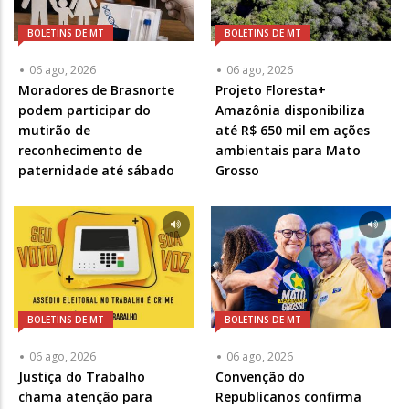
BOLETINS DE MT
BOLETINS DE MT
06 ago, 2026
06 ago, 2026
Moradores de Brasnorte
Projeto Floresta+
podem participar do
Amazônia disponibiliza
mutirão de
até R$ 650 mil em ações
reconhecimento de
ambientais para Mato
paternidade até sábado
Grosso
BOLETINS DE MT
BOLETINS DE MT
06 ago, 2026
06 ago, 2026
Justiça do Trabalho
Convenção do
chama atenção para
Republicanos confirma