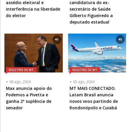
assédio eleitoral e
candidatura do ex-
interferência na liberdade
secretário de Saúde
do eleitor
Gilberto Figueiredo a
deputado estadual
BOLETINS DE MT
BOLETINS DE MT
06 ago, 2026
05 ago, 2026
Max anuncia apoio do
MT MAIS CONECTADO.
Podemos a Pivetta e
Latam Brasil anuncia
ganha 2ª suplência de
novos voos partindo de
senador
Rondonópolis e Cuiabá