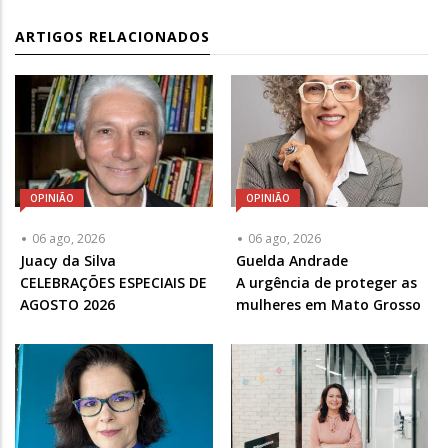
ARTIGOS RELACIONADOS
OPINIÃO
OPINIÃO
06 ago, 2026
06 ago, 2026
Articulista
Juacy da Silva
Articulista
Guelda Andrade
ou
CELEBRAÇÕES ESPECIAIS DE
ou
A urgência de proteger as
Chamada
AGOSTO 2026
Chamada
mulheres em Mato Grosso
-
-
Opcional
Opcional