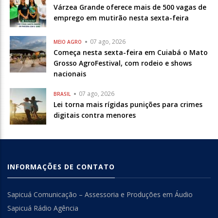
Várzea Grande oferece mais de 500 vagas de
emprego em mutirão nesta sexta-feira
07 ago, 2026
MEIO AGRO
Começa nesta sexta-feira em Cuiabá o Mato
Grosso AgroFestival, com rodeio e shows
nacionais
07 ago, 2026
BRASIL
Lei torna mais rígidas punições para crimes
digitais contra menores
INFORMAÇÕES DE CONTATO
Sapicuá Comunicação – Assessoria e Produções em Áudio
Sapicuá Rádio Agência