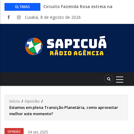
Circuito Fazenda Rosa estreia na
ÚLTIMAS
Exposul com imersão de mulheres nas
Cuiabá, 8 de Agosto de 2026
atividades do agronegócio
Várzea Grande oferece mais de 500
vagas de emprego em mutirão nesta
sexta-feira
Começa nesta sexta-feira em Cuiabá o
Mato Grosso AgroFestival, com rodeio e
shows nacionais
Lei torna mais rígidas punições para
crimes digitais contra menores
CAIXA e iFood facilitam financiamento
de motos e bicicletas elétricas para
entregadores
Início
/
Opinião
/
Trilha
Estamos em plena Transição Planetária, como aproveitar
de
melhor este momento?
navegação
OPINIÃO
04 set, 2025