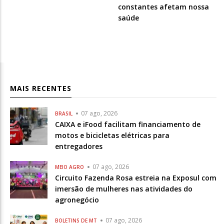
-
-
constantes afetam nossa
Opcional
Opcional
saúde
MAIS RECENTES
07 ago, 2026
BRASIL
CAIXA e iFood facilitam financiamento de
motos e bicicletas elétricas para
entregadores
07 ago, 2026
MEIO AGRO
Circuito Fazenda Rosa estreia na Exposul com
imersão de mulheres nas atividades do
agronegócio
07 ago, 2026
BOLETINS DE MT