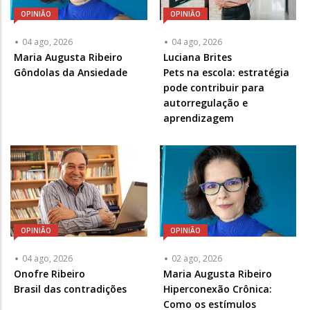
OPINIÃO
OPINIÃO
04 ago, 2026
04 ago, 2026
Articulista
Maria Augusta Ribeiro
Articulista
Luciana Brites
ou
Gôndolas da Ansiedade
ou
Pets na escola: estratégia
Chamada
Chamada
pode contribuir para
-
-
autorregulação e
Opcional
Opcional
aprendizagem
OPINIÃO
OPINIÃO
04 ago, 2026
02 ago, 2026
Articulista
Onofre Ribeiro
Articulista
Maria Augusta Ribeiro
ou
Brasil das contradições
ou
Hiperconexão Crônica:
Chamada
Chamada
Como os estímulos