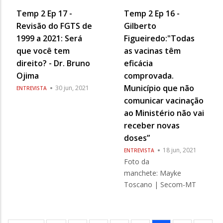
Temp 2 Ep 17 -
Temp 2 Ep 16 -
Revisão do FGTS de
Gilberto
1999 a 2021: Será
Figueiredo:"Todas
que você tem
as vacinas têm
direito? - Dr. Bruno
eficácia
Ojima
comprovada.
Município que não
30 jun, 2021
ENTREVISTA
comunicar vacinação
ao Ministério não vai
receber novas
doses”
18 jun, 2021
ENTREVISTA
Foto da
manchete: Mayke
Toscano | Secom-MT