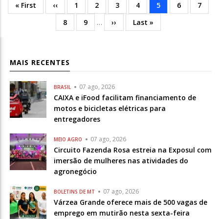
Primeira
« First
Página
‹‹
Página
1
Página
2
Página
3
Página
4
Página
5
Página
6
Págin
7
Paginação
página
anterior
atual
Página
8
Página
9
…
Próxima
››
Última
Last »
página
MAIS RECENTES
07 ago, 2026
BRASIL
CAIXA e iFood facilitam financiamento de
motos e bicicletas elétricas para
entregadores
07 ago, 2026
MEIO AGRO
Circuito Fazenda Rosa estreia na Exposul com
imersão de mulheres nas atividades do
agronegócio
07 ago, 2026
BOLETINS DE MT
Várzea Grande oferece mais de 500 vagas de
emprego em mutirão nesta sexta-feira