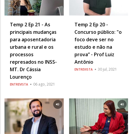
Temp 2 Ep 21 - As
Temp 2 Ep 20 -
principais mudanças
Concurso público: "o
para aposentadoria
foco deve ser no
urbana e rural e os
estudo e não na
processos
prova” - Prof Luiz
represados no INSS-
Antônio
MT. Dr Cássia
30 jul, 2021
ENTREVISTA
Lourenço
06 ago, 2021
ENTREVISTA