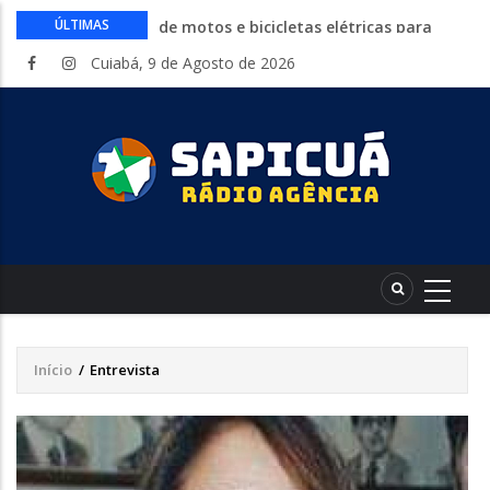
Circuito Fazenda Rosa estreia na
ÚLTIMAS
Exposul com imersão de mulheres nas
Cuiabá, 9 de Agosto de 2026
atividades do agronegócio
Várzea Grande oferece mais de 500
vagas de emprego em mutirão nesta
sexta-feira
Começa nesta sexta-feira em Cuiabá o
Mato Grosso AgroFestival, com rodeio e
shows nacionais
Lei torna mais rígidas punições para
crimes digitais contra menores
CAIXA e iFood facilitam financiamento
de motos e bicicletas elétricas para
entregadores
Início
/
Entrevista
Trilha
de
navegação