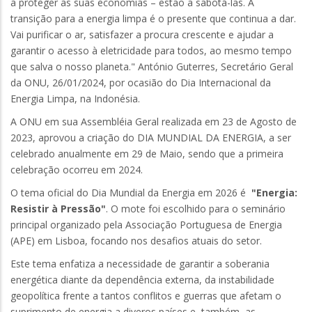
a proteger as suas economias – estão a sabotá-las. A
transição para a energia limpa é o presente que continua a dar.
Vai purificar o ar, satisfazer a procura crescente e ajudar a
garantir o acesso à eletricidade para todos, ao mesmo tempo
que salva o nosso planeta." António Guterres, Secretário Geral
da ONU, 26/01/2024, por ocasião do Dia Internacional da
Energia Limpa, na Indonésia.
A ONU em sua Assembléia Geral realizada em 23 de Agosto de
2023, aprovou a criação do DIA MUNDIAL DA ENERGIA, a ser
celebrado anualmente em 29 de Maio, sendo que a primeira
celebração ocorreu em 2024.
O tema oficial do Dia Mundial da Energia em 2026 é
"Energia:
Resistir à Pressão"
. O mote foi escolhido para o seminário
principal organizado pela Associação Portuguesa de Energia
(APE) em Lisboa, focando nos desafios atuais do setor.
Este tema enfatiza a necessidade de garantir a soberania
energética diante da dependência externa, da instabilidade
geopolítica frente a tantos conflitos e guerras que afetam o
suprimento de energia a diveros países e, também, as