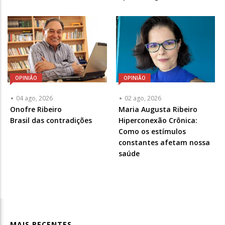
OPINIÃO
OPINIÃO
04 ago, 2026
02 ago, 2026
Articulista
Onofre Ribeiro
Articulista
Maria Augusta Ribeiro
ou
Brasil das contradições
ou
Hiperconexão Crônica:
Chamada
Chamada
Como os estímulos
-
-
constantes afetam nossa
Opcional
Opcional
saúde
MAIS RECENTES