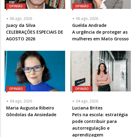
OPINIÃO
OPINIÃO
06 ago, 2026
06 ago, 2026
Articulista
Juacy da Silva
Articulista
Guelda Andrade
ou
CELEBRAÇÕES ESPECIAIS DE
ou
A urgência de proteger as
Chamada
AGOSTO 2026
Chamada
mulheres em Mato Grosso
-
-
Opcional
Opcional
OPINIÃO
OPINIÃO
04 ago, 2026
04 ago, 2026
Articulista
Maria Augusta Ribeiro
Articulista
Luciana Brites
ou
Gôndolas da Ansiedade
ou
Pets na escola: estratégia
Chamada
Chamada
pode contribuir para
-
-
autorregulação e
Opcional
Opcional
aprendizagem