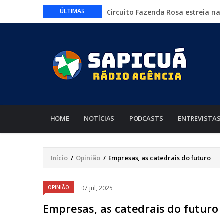
Circuito Fazenda Rosa estreia n
ÚLTIMAS
agronegócio
Várzea Grande oferece mais de 
Começa nesta sexta-feira em Cu
nacionais
Lei torna mais rígidas punições 
CAIXA e iFood facilitam financia
MAIN
NAVIGATION
HOME
NOTÍCIAS
PODCASTS
ENTREVISTA
Início
/
Opinião
/
Empresas, as catedrais do futuro
Trilha
de
OPINIÃO
07 jul, 2026
navegação
Empresas, as catedrais do futuro