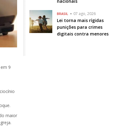
nacionais
07 ago, 2026
BRASIL
Lei torna mais rígidas
punições para crimes
digitais contra menores
a em 9
iocínio
oque.
 do maior
greja.