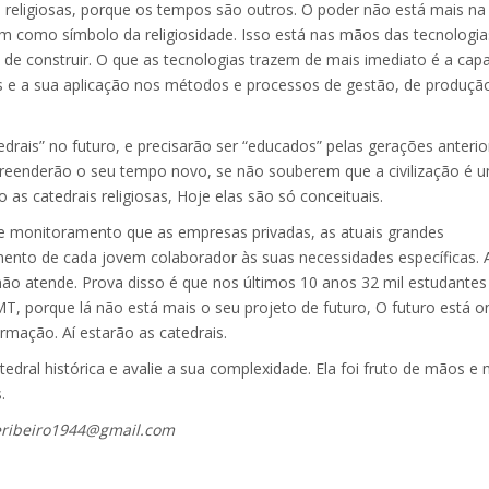
ligiosas, porque os tempos são outros. O poder não está mais na
m como símbolo da religiosidade. Isso está nas mãos das tecnologia
de construir. O que as tecnologias trazem de mais imediato é a cap
 e a sua aplicação nos métodos e processos de gestão, de produçã
s” no futuro, e precisarão ser “educados” pelas gerações anterio
preenderão o seu tempo novo, se não souberem que a civilização é 
 catedrais religiosas, Hoje elas são só conceituais.
nitoramento que as empresas privadas, as atuais grandes
nto de cada jovem colaborador às suas necessidades específicas. 
não atende. Prova disso é que nos últimos 10 anos 32 mil estudantes
, porque lá não está mais o seu projeto de futuro, O futuro está o
rmação. Aí estarão as catedrais.
l histórica e avalie a sua complexidade. Ela foi fruto de mãos e
.
reribeiro1944@gmail.com