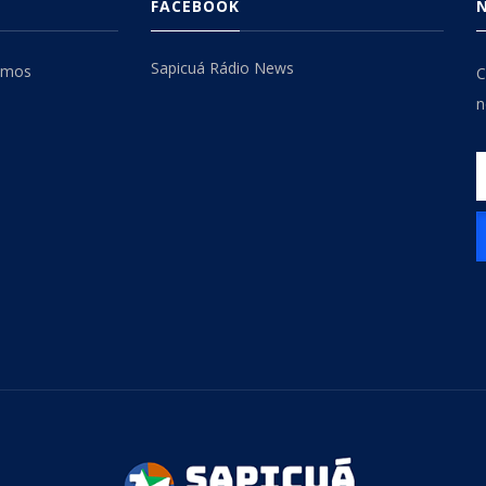
FACEBOOK
Sapicuá Rádio News
omos
C
n