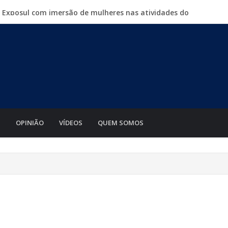
a Exposul com imersão de mulheres nas atividades do
500 vagas de emprego em mutirão nesta sexta-feira
iabá o Mato Grosso AgroFestival, com rodeio e shows
para crimes digitais contra menores
mento de motos e bicicletas elétricas para entregadores
S
OPINIÃO
VÍDEOS
QUEM SOMOS