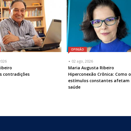
OPINIÃO
2026
02 ago, 2026
ta
ibeiro
Articulista
Maria Augusta Ribeiro
as contradições
ou
Hiperconexão Crônica: Como o
a
Chamada
estímulos constantes afetam
-
saúde
l
Opcional