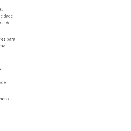
s,
acidade
o e de
res para
uma
A
nde
 mentes