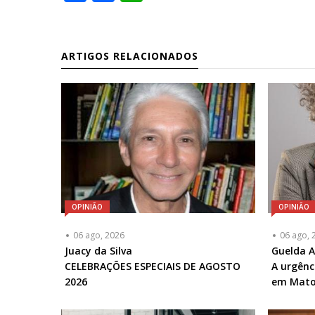
ARTIGOS RELACIONADOS
OPINIÃO
OPINIÃO
06 ago, 2026
06 ago, 
Articulista
Juacy da Silva
Articulis
Guelda 
ou
CELEBRAÇÕES ESPECIAIS DE AGOSTO
ou
A urgênc
Chamada
2026
Chamad
em Mato
-
-
Opcional
Opciona