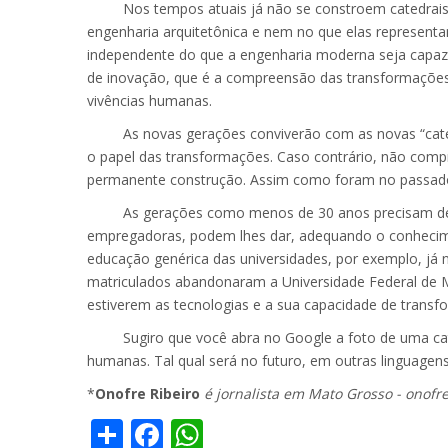
Nos tempos atuais já não se constroem catedrais re
engenharia arquitetônica e nem no que elas representa
independente do que a engenharia moderna seja capaz 
de inovação, que é a compreensão das transformações
vivências humanas.
As novas gerações conviverão com as novas “catedrai
o papel das transformações. Caso contrário, não com
permanente construção. Assim como foram no passado as
As gerações como menos de 30 anos precisam de mo
empregadoras, podem lhes dar, adequando o conhecime
educação genérica das universidades, por exemplo, já 
matriculados abandonaram a Universidade Federal de MT
estiverem as tecnologias e a sua capacidade de transfo
Sugiro que você abra no Google a foto de uma catedra
humanas. Tal qual será no futuro, em outras linguagens
*
Onofre Ribeiro
é jornalista em Mato Grosso - onof
Share
Facebook
WhatsApp