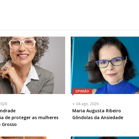
OPINIÃO
2026
04 ago, 2026
ta
Andrade
Articulista
Maria Augusta Ribeiro
ia de proteger as mulheres
ou
Gôndolas da Ansiedade
a
 Grosso
Chamada
-
l
Opcional