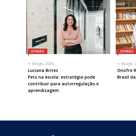
OPINIÃO
OPINIÃO
04 ago, 2026
04 ago, 
Articulista
Luciana Brites
Articulis
Onofre R
ou
Pets na escola: estratégia pode
ou
Brasil d
Chamada
contribuir para autorregulação e
Chamad
-
aprendizagem
-
Opcional
Opciona