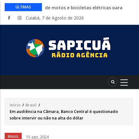
Circuito Fazenda Rosa estreia na
ÚLTIMAS
Exposul com imersão de mulheres nas
Cuiabá, 7 de Agosto de 2026
atividades do agronegócio
Várzea Grande oferece mais de 500
vagas de emprego em mutirão nesta
sexta-feira
Começa nesta sexta-feira em Cuiabá o
Mato Grosso AgroFestival, com rodeio e
shows nacionais
Lei torna mais rígidas punições para
crimes digitais contra menores
CAIXA e iFood facilitam financiamento
de motos e bicicletas elétricas para
entregadores
Início
/
Brasil
/
Trilha
Em audiência na Câmara, Banco Central é questionado
de
sobre intervir ou não na alta do dólar
navegação
Áudio
BRASIL
15 ago, 2024