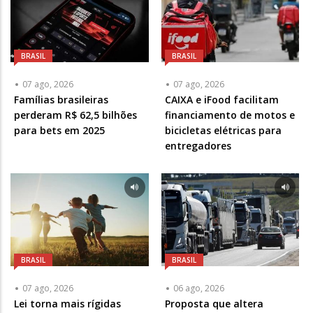
BRASIL
BRASIL
07 ago, 2026
07 ago, 2026
Famílias brasileiras
CAIXA e iFood facilitam
perderam R$ 62,5 bilhões
financiamento de motos e
para bets em 2025
bicicletas elétricas para
entregadores
BRASIL
BRASIL
07 ago, 2026
06 ago, 2026
Lei torna mais rígidas
Proposta que altera