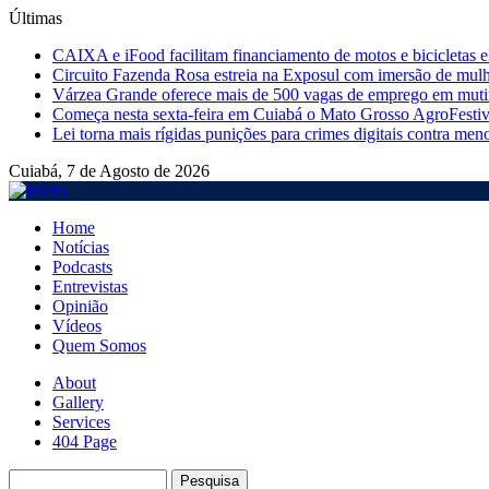
Últimas
CAIXA e iFood facilitam financiamento de motos e bicicletas el
Circuito Fazenda Rosa estreia na Exposul com imersão de mulh
Várzea Grande oferece mais de 500 vagas de emprego em mutirã
Começa nesta sexta-feira em Cuiabá o Mato Grosso AgroFestiv
Lei torna mais rígidas punições para crimes digitais contra men
Cuiabá, 7 de Agosto de 2026
Home
Notícias
Main
Podcasts
navigation
Entrevistas
Opinião
Vídeos
Quem Somos
About
Gallery
Menu
Services
second
404 Page
Pesquisa