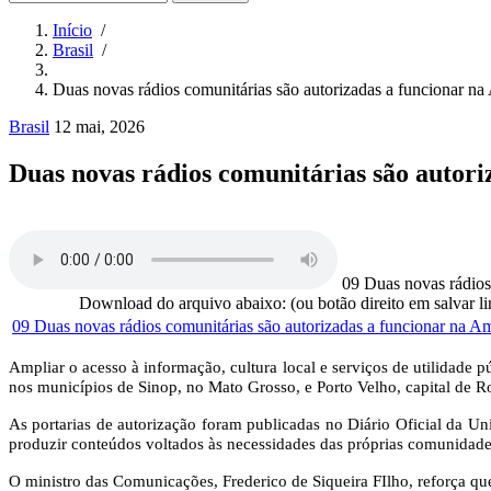
Início
/
Brasil
/
Trilha
de
Duas novas rádios comunitárias são autorizadas a funcionar n
navegação
Brasil
12 mai, 2026
Duas novas rádios comunitárias são autor
Áudio
09 Duas novas rádios
Download do arquivo abaixo: (ou botão direito em salvar l
09 Duas novas rádios comunitárias são autorizadas a funcionar na 
Ampliar o acesso à informação, cultura local e serviços de utilidade
nos municípios de Sinop, no Mato Grosso, e Porto Velho, capital de R
As portarias de autorização foram publicadas no Diário Oficial da Uniã
produzir conteúdos voltados às necessidades das próprias comunidade
O ministro das Comunicações, Frederico de Siqueira FIlho, reforça q