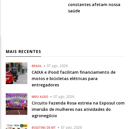
-
-
constantes afetam nossa
Opcional
Opcional
saúde
MAIS RECENTES
07 ago, 2026
BRASIL
CAIXA e iFood facilitam financiamento de
motos e bicicletas elétricas para
entregadores
07 ago, 2026
MEIO AGRO
Circuito Fazenda Rosa estreia na Exposul com
imersão de mulheres nas atividades do
agronegócio
07 ago, 2026
BOLETINS DE MT