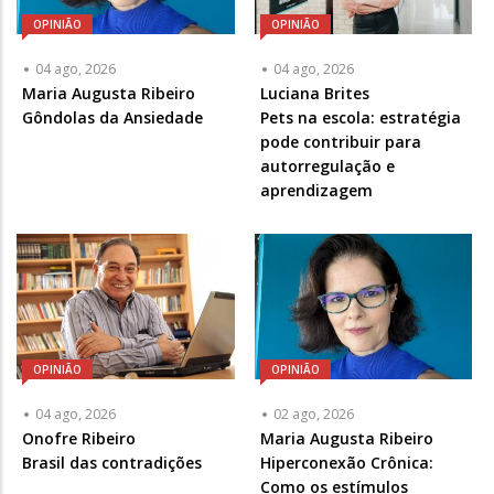
OPINIÃO
OPINIÃO
04 ago, 2026
04 ago, 2026
Articulista
Maria Augusta Ribeiro
Articulista
Luciana Brites
ou
Gôndolas da Ansiedade
ou
Pets na escola: estratégia
Chamada
Chamada
pode contribuir para
-
-
autorregulação e
Opcional
Opcional
aprendizagem
OPINIÃO
OPINIÃO
04 ago, 2026
02 ago, 2026
Articulista
Onofre Ribeiro
Articulista
Maria Augusta Ribeiro
ou
Brasil das contradições
ou
Hiperconexão Crônica:
Chamada
Chamada
Como os estímulos