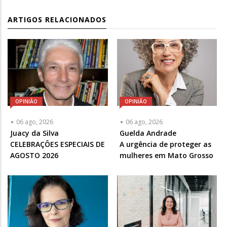
ARTIGOS RELACIONADOS
OPINIÃO
OPINIÃO
06 ago, 2026
06 ago, 2026
Articulista
Juacy da Silva
Articulista
Guelda Andrade
ou
CELEBRAÇÕES ESPECIAIS DE
ou
A urgência de proteger as
Chamada
AGOSTO 2026
Chamada
mulheres em Mato Grosso
-
-
Opcional
Opcional