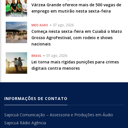
Várzea Grande oferece mais de 500 vagas de
emprego em mutirão nesta sexta-feira
07 ago, 2026
MEIO AGRO
Começa nesta sexta-feira em Cuiabá o Mato
Grosso AgroFestival, com rodeio e shows
nacionais
07 ago, 2026
BRASIL
Lei torna mais rígidas punições para crimes
digitais contra menores
INFORMAÇÕES DE CONTATO
Sapicuá Comunicação – Assessoria e Produções em Áudio
Sapicuá Rádio Agência