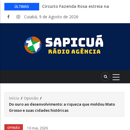
Circuito Fazenda Rosa estreia na
ÚLTIMAS
Exposul com imersão de mulheres nas
Cuiabá, 9 de Agosto de 2026
atividades do agronegócio
Várzea Grande oferece mais de 500
vagas de emprego em mutirão nesta
sexta-feira
Começa nesta sexta-feira em Cuiabá o
Mato Grosso AgroFestival, com rodeio e
shows nacionais
Lei torna mais rígidas punições para
crimes digitais contra menores
CAIXA e iFood facilitam financiamento
de motos e bicicletas elétricas para
entregadores
Início
/
Opinião
/
Trilha
Do ouro ao desenvolvimento: a riqueza que moldou Mato
de
Grosso e suas cidades históricas
navegação
OPINIÃO
10 mai, 2026