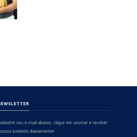
NEWSLETTER
adastre seu e-mail abaixo, clique em assinar e receber
ossos boletins diariamente!