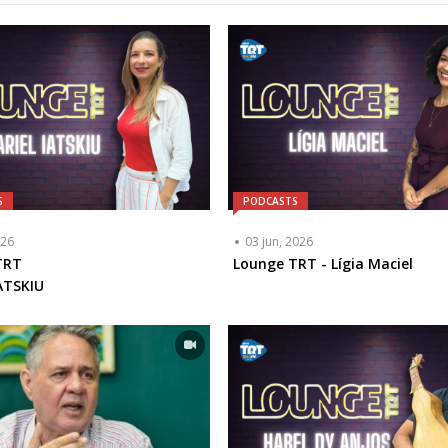
S
PODCASTS
026
03 jun, 2026
ta
TRT
Lounge TRT - Lígia Maciel
ATSKIU
a
l