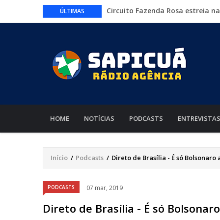
Circuito Fazenda Rosa estreia n
ÚLTIMAS
agronegócio
Várzea Grande oferece mais de 
Começa nesta sexta-feira em Cu
nacionais
Lei torna mais rígidas punições 
CAIXA e iFood facilitam financia
MAIN
NAVIGATION
HOME
NOTÍCIAS
PODCASTS
ENTREVISTA
Início
/
Podcasts
/
Direto de Brasília - É só Bolsonaro
Trilha
de
Áudio
PODCASTS
07 mar, 2019
navegação
Direto de Brasília - É só Bolsona