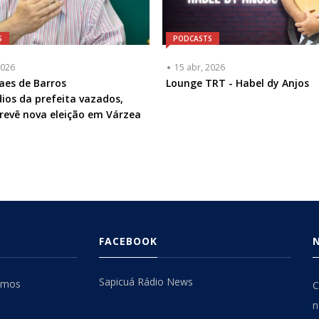
S
PODCASTS
2026
15 abr, 2026
ta
aes de Barros
Lounge TRT - Habel dy Anjos
ios da prefeita vazados,
a
revê nova eleição em Várzea
l
FACEBOOK
Sapicuá Rádio News
omos
C
n