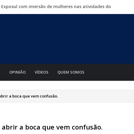
a Exposul com imersão de mulheres nas atividades do
500 vagas de emprego em mutirão nesta sexta-feira
iabá o Mato Grosso AgroFestival, com rodeio e shows
para crimes digitais contra menores
mento de motos e bicicletas elétricas para entregadores
S
OPINIÃO
VÍDEOS
QUEM SOMOS
 abrir a boca que vem confusão.
ro abrir a boca que vem confusão.