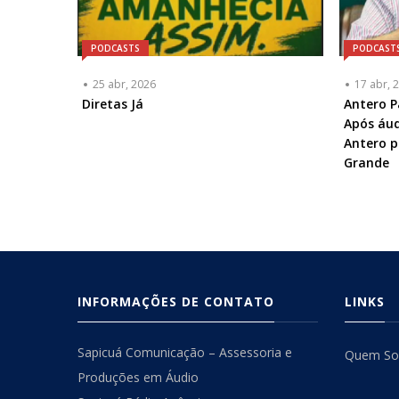
PODCASTS
PODCAST
25 abr, 2026
17 abr, 
Diretas Já
Articulis
Antero P
ou
Após áud
Chamad
Antero p
-
Grande
Opciona
INFORMAÇÕES DE CONTATO
LINKS
Sapicuá Comunicação – Assessoria e
Quem S
Produções em Áudio