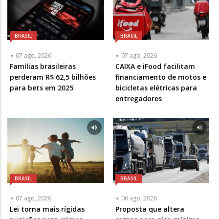
BRASIL
BRASIL
07 ago, 2026
07 ago, 2026
Famílias brasileiras
CAIXA e iFood facilitam
perderam R$ 62,5 bilhões
financiamento de motos e
para bets em 2025
bicicletas elétricas para
entregadores
BRASIL
BRASIL
07 ago, 2026
06 ago, 2026
Lei torna mais rígidas
Proposta que altera