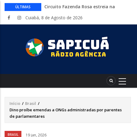
Circuito Fazenda Rosa estreia na
ÚLTIMAS
Exposul com imersão de mulheres nas
Cuiabá, 8 de Agosto de 2026
atividades do agronegócio
Várzea Grande oferece mais de 500
vagas de emprego em mutirão nesta
sexta-feira
Começa nesta sexta-feira em Cuiabá o
Mato Grosso AgroFestival, com rodeio e
shows nacionais
Lei torna mais rígidas punições para
crimes digitais contra menores
CAIXA e iFood facilitam financiamento
de motos e bicicletas elétricas para
entregadores
Início
/
Brasil
/
Trilha
Dino proíbe emendas a ONGs administradas por parentes
de
de parlamentares
navegação
Áudio
BRASIL
19 jan, 2026