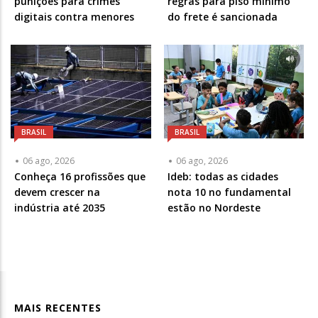
punições para crimes
regras para piso mínimo
digitais contra menores
do frete é sancionada
BRASIL
BRASIL
06 ago, 2026
06 ago, 2026
Conheça 16 profissões que
Ideb: todas as cidades
devem crescer na
nota 10 no fundamental
indústria até 2035
estão no Nordeste
MAIS RECENTES