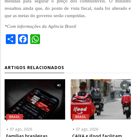
medidas para segurar o preço dos combustíveis. O ministro
ressaltou ainda que, do ponto de vista fiscal, nada foi alterado e
que as metas do governo serão cumpridas.
*Com informações da Agência Brasil
Share
Facebook
WhatsApp
ARTIGOS RELACIONADOS
BRASIL
BRASIL
07 ago, 2026
07 ago, 2026
Famílias brasileiras
CAIXA e iFood facilitam