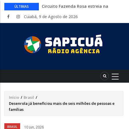
Circuito Fazenda Rosa estreia na
ÚLTIMAS
Exposul com imersão de mulheres nas
Cuiabá, 9 de Agosto de 2026
atividades do agronegócio
Várzea Grande oferece mais de 500
vagas de emprego em mutirão nesta
sexta-feira
Começa nesta sexta-feira em Cuiabá o
Mato Grosso AgroFestival, com rodeio e
shows nacionais
Lei torna mais rígidas punições para
crimes digitais contra menores
CAIXA e iFood facilitam financiamento
de motos e bicicletas elétricas para
entregadores
Início
/
Brasil
/
Trilha
Desenrola já beneficiou mais de seis milhões de pessoas e
de
famílias
navegação
Áudio
BRASIL
10 jun, 2026