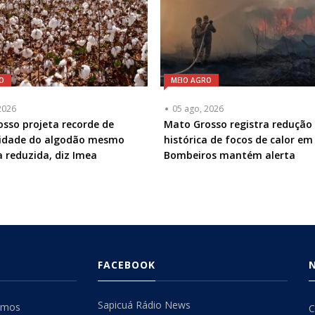
O
MEIO AGRO
2026
05 ago, 2026
sso projeta recorde de
Mato Grosso registra redução
vidade do algodão mesmo
histórica de focos de calor em 
 reduzida, diz Imea
Bombeiros mantém alerta
FACEBOOK
Sapicuá Rádio News
omos
C