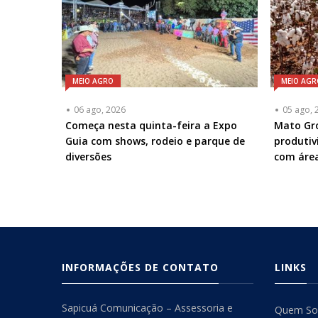
MEIO AGRO
MEIO AGR
06 ago, 2026
05 ago, 
Começa nesta quinta-feira a Expo
Mato Gro
Guia com shows, rodeio e parque de
produti
diversões
com área
INFORMAÇÕES DE CONTATO
LINKS
Sapicuá Comunicação – Assessoria e
Quem S