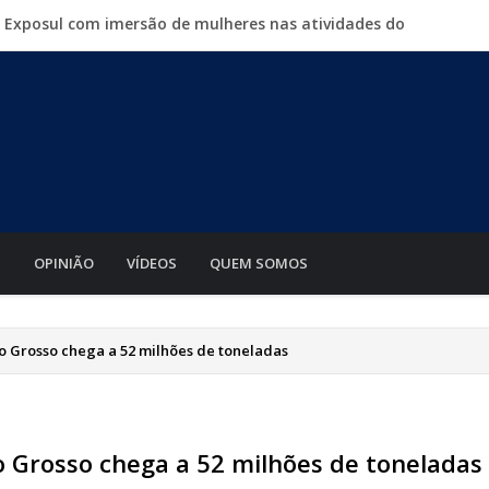
a Exposul com imersão de mulheres nas atividades do
500 vagas de emprego em mutirão nesta sexta-feira
iabá o Mato Grosso AgroFestival, com rodeio e shows
para crimes digitais contra menores
mento de motos e bicicletas elétricas para entregadores
S
OPINIÃO
VÍDEOS
QUEM SOMOS
 Grosso chega a 52 milhões de toneladas
Grosso chega a 52 milhões de toneladas