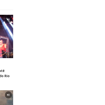
até
do Rio