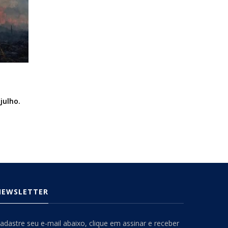
julho.
NEWSLETTER
adastre seu e-mail abaixo, clique em assinar e receber