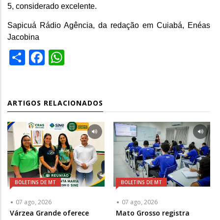
5, considerado excelente.
Sapicuá Rádio Agência, da redação em Cuiabá, Enéas
Jacobina
Share
Facebook
WhatsApp
ARTIGOS RELACIONADOS
BOLETINS DE MT
BOLETINS DE MT
07 ago, 2026
07 ago, 2026
Várzea Grande oferece
Mato Grosso registra