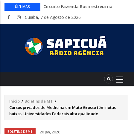
Circuito Fazenda Rosa estreia na
ÚLTIMAS
Exposul com imersão de mulheres nas
Cuiabá, 7 de Agosto de 2026
atividades do agronegócio
Várzea Grande oferece mais de 500
vagas de emprego em mutirão nesta
sexta-feira
Começa nesta sexta-feira em Cuiabá o
Mato Grosso AgroFestival, com rodeio e
shows nacionais
Lei torna mais rígidas punições para
crimes digitais contra menores
CAIXA e iFood facilitam financiamento
de motos e bicicletas elétricas para
entregadores
Início
/
Boletins de MT
/
Trilha
Cursos privados de Medicina em Mato Grosso têm notas
de
baixas. Universidades Federais alta qualidade
navegação
Áudio
BOLETINS DE MT
20 jan, 2026