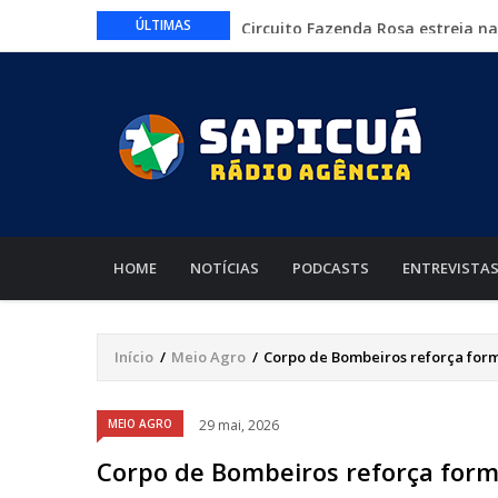
Circuito Fazenda Rosa estreia n
ÚLTIMAS
agronegócio
Várzea Grande oferece mais de 
Começa nesta sexta-feira em Cu
nacionais
Lei torna mais rígidas punições 
CAIXA e iFood facilitam financia
MAIN
NAVIGATION
HOME
NOTÍCIAS
PODCASTS
ENTREVISTA
Início
/
Meio Agro
/
Corpo de Bombeiros reforça form
Trilha
de
Áudio
MEIO AGRO
29 mai, 2026
navegação
Corpo de Bombeiros reforça for