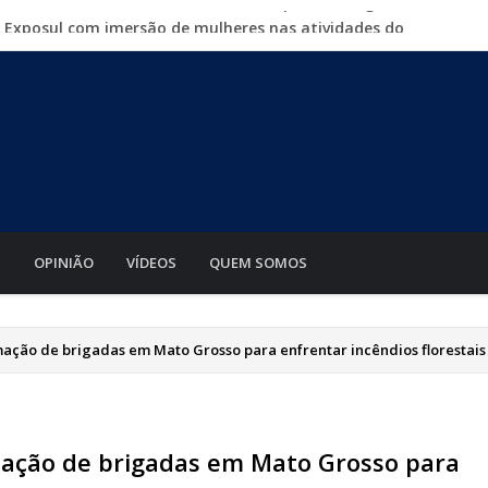
a Exposul com imersão de mulheres nas atividades do
500 vagas de emprego em mutirão nesta sexta-feira
iabá o Mato Grosso AgroFestival, com rodeio e shows
para crimes digitais contra menores
mento de motos e bicicletas elétricas para entregadores
S
OPINIÃO
VÍDEOS
QUEM SOMOS
ação de brigadas em Mato Grosso para enfrentar incêndios florestais
mação de brigadas em Mato Grosso para