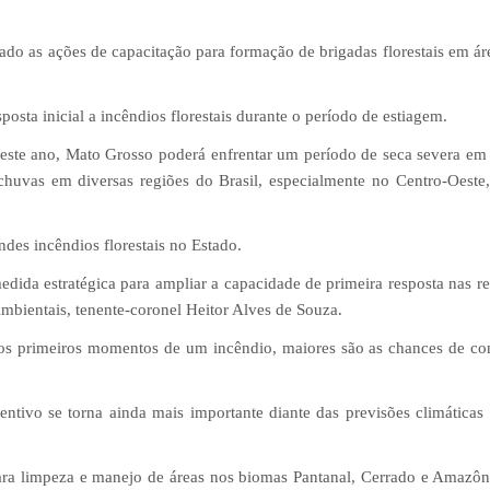
o as ações de capacitação para formação de brigadas florestais em áre
posta inicial a incêndios florestais durante o período de estiagem.
deste ano, Mato Grosso poderá enfrentar um período de seca severa em
chuvas em diversas regiões do Brasil, especialmente no Centro-Oeste
ndes incêndios florestais no Estado.
medida estratégica para ampliar a capacidade de primeira resposta nas re
ientais, tenente-coronel Heitor Alves de Souza.
nos primeiros momentos de um incêndio, maiores são as chances de con
ntivo se torna ainda mais importante diante das previsões climáticas 
ara limpeza e manejo de áreas nos biomas Pantanal, Cerrado e Amazôn