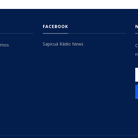
FACEBOOK
Sapicuá Rádio News
omos
C
n