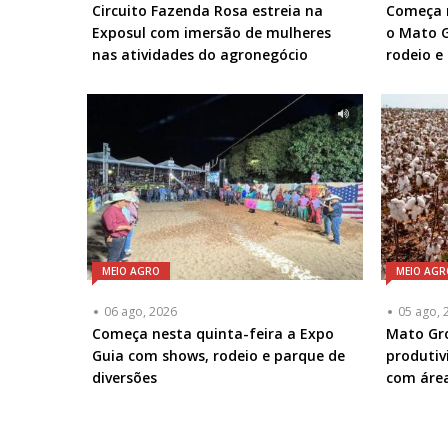
Circuito Fazenda Rosa estreia na
Começa n
Exposul com imersão de mulheres
o Mato G
nas atividades do agronegócio
rodeio e
MEIO AGRO
MEIO AGR
06 ago, 2026
05 ago, 
Começa nesta quinta-feira a Expo
Mato Gro
Guia com shows, rodeio e parque de
produti
diversões
com área