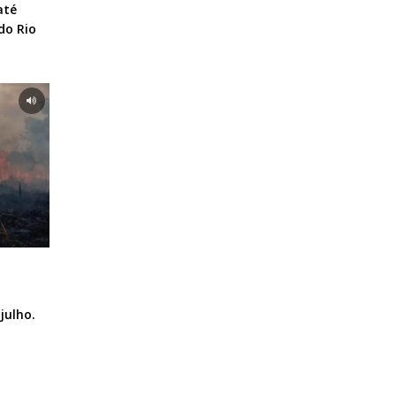
até
do Rio
julho.