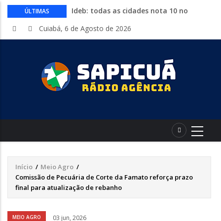
Ideb: todas as cidades nota 10 no
ÚLTIMAS
fundamental estão no Nordeste
Cuiabá, 6 de Agosto de 2026
Conheça 16 profissões que devem crescer
na indústria até 2035
Com entrada gratuita, segue até
sábado a Expolucas em Lucas do Rio
Verde
Proposta que altera regras para piso
mínimo do frete é sancionada
Começa nesta quinta-feira a Expo Guia
com shows, rodeio e parque de diversões
Início
/
Meio Agro
/
Trilha
Comissão de Pecuária de Corte da Famato reforça prazo
de
final para atualização de rebanho
navegação
Áudio
MEIO AGRO
03 jun, 2026