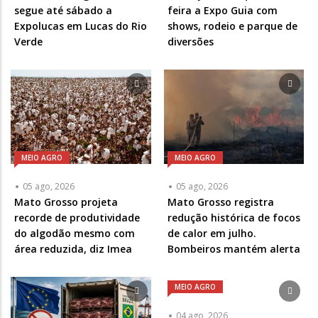
segue até sábado a
feira a Expo Guia com
Expolucas em Lucas do Rio
shows, rodeio e parque de
Verde
diversões
MEIO AGRO
MEIO AGRO
05 ago, 2026
05 ago, 2026
Mato Grosso projeta
Mato Grosso registra
recorde de produtividade
redução histórica de focos
do algodão mesmo com
de calor em julho.
área reduzida, diz Imea
Bombeiros mantém alerta
MEIO AGRO
04 ago, 2026