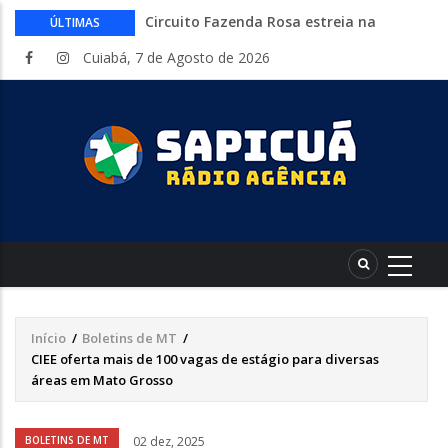
Circuito Fazenda Rosa estreia na
ÚLTIMAS
Exposul com imersão de mulheres nas
Cuiabá, 7 de Agosto de 2026
atividades do agronegócio
Várzea Grande oferece mais de 500
vagas de emprego em mutirão nesta
sexta-feira
Começa nesta sexta-feira em Cuiabá o
Mato Grosso AgroFestival, com rodeio e
shows nacionais
Lei torna mais rígidas punições para
crimes digitais contra menores
CAIXA e iFood facilitam financiamento
de motos e bicicletas elétricas para
entregadores
Início
/
Boletins de MT
/
Trilha
CIEE oferta mais de 100 vagas de estágio para diversas
de
áreas em Mato Grosso
navegação
Áudio
BOLETINS DE MT
02 dez, 2025