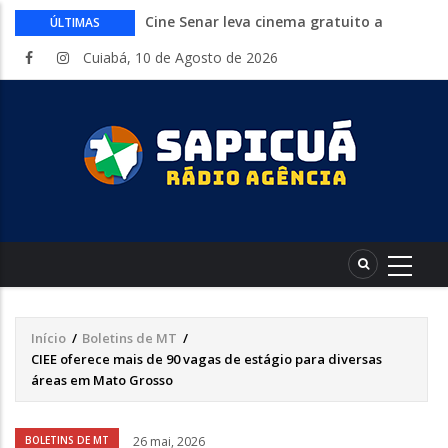
Cine Senar leva cinema gratuito a
ÚLTIMAS
municípios de Mato Grosso no mês de
Cuiabá, 10 de Agosto de 2026
agosto
Inep libera consulta aos locais de provas
do Encceja 2026. Exame 23 de agosto
Curso gratuito da Embrapa ensina a
montar hortas do plantio ao cultivo.
Inscrições abertas
Endividamento bate recorde mas
Desenrola 2.0 abre espaço para
reorganização financeira
HCanMT. Ministério da Saúde habilita
Hospital de Câncer para atendimento de
pacientes do SUS
Início
/
Boletins de MT
/
Trilha
CIEE oferece mais de 90 vagas de estágio para diversas
de
áreas em Mato Grosso
navegação
Áudio
BOLETINS DE MT
26 mai, 2026