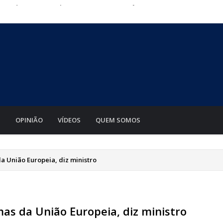
stórica de focos de calor em julho. Bombeiros mantém
ompulsória como punição máxima a juízes
o a passo do tratamento gratuito no SUS
 produtividade do algodão mesmo com área reduzida, diz
sta quarta-feira para realizar convenções e definir
S
OPINIÃO
VÍDEOS
QUEM SOMOS
a União Europeia, diz ministro
mas da União Europeia, diz ministro