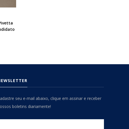
Pivetta
ndidato
NEWSLETTER
adastre seu e-mail abaixo, clique em assinar e receber
ossos boletins diariamente!