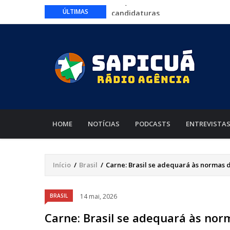
Mato Grosso registra redução hi
ÚLTIMAS
alerta
CNJ acaba com aposentadoria c
Compulsão por bets: veja o pass
Mato Grosso projeta recorde de
Imea
Eleições 2026: Partidos têm até e
candidaturas
MAIN
NAVIGATION
HOME
NOTÍCIAS
PODCASTS
ENTREVISTA
Início
/
Brasil
/
Carne: Brasil se adequará às normas d
Trilha
de
Áudio
BRASIL
14 mai, 2026
navegação
Carne: Brasil se adequará às nor