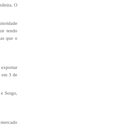
sileira. O
utoridade
uir tendo
das que o
 exportar
r em 3 de
 e Sorgo,
o mercado