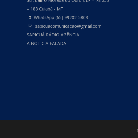
Sul, bairro Morada do Ouro CEP – 78.053
– 188 Cuiabá - MT
WhatsApp (65) 99202-5803
sapicuacomunicacao@gmail.com
SAPICUÁ RÁDIO AGÊNCIA
A NOTÍCIA FALADA