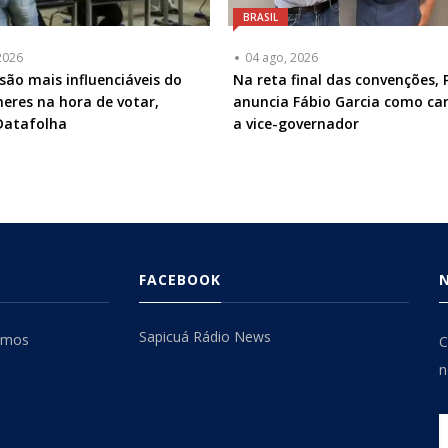
BRASIL
2026
04 ago, 2026
ão mais influenciáveis do
Na reta final das convenções, 
eres na hora de votar,
anuncia Fábio Garcia como ca
Datafolha
a vice-governador
FACEBOOK
Sapicuá Rádio News
omos
C
n