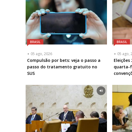
BRASIL
BRASIL
05 ago, 2026
05 ago, 
Compulsão por bets: veja o passo a
Eleições
passo do tratamento gratuito no
quarta-f
SUS
convençõ