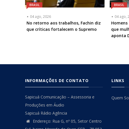
BRASIL
BRASIL
04 ago, 2026
04 ago, 
No retorno aos trabalhos, Fachin diz
Homens s
que críticas fortalecem o Supremo
que mulh
aponta 
INFORMAÇÕES DE CONTATO
LINKS
Sapicuá Comunicação – Assessoria e
Quem S
Produções em Áudio
Sapicuá Rádio Agência
Endereço: Rua G, nº 05, Setor Centro