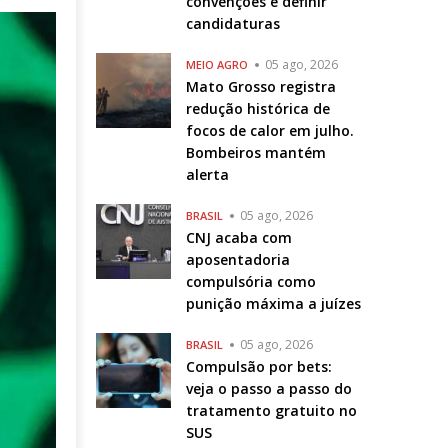
convenções e definir
candidaturas
05 ago, 2026
MEIO AGRO
Mato Grosso registra
redução histórica de
focos de calor em julho.
Bombeiros mantém
alerta
05 ago, 2026
BRASIL
CNJ acaba com
aposentadoria
compulsória como
punição máxima a juízes
05 ago, 2026
BRASIL
Compulsão por bets:
veja o passo a passo do
tratamento gratuito no
SUS