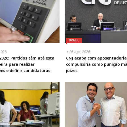
BRASIL
2026
05 ago, 2026
 2026: Partidos têm até esta
CNJ acaba com aposentadoria
eira para realizar
compulsória como punição m
es e definir candidaturas
juízes