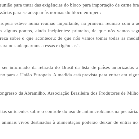
reunião para tratar das exigências do bloco para importação de carne bra
essárias para se adequar às normas do bloco europeu:
opeia esteve numa reunião importante, na primeira reunião com a a
 alguns pontos, ainda incipientes: primeiro, de que nós vamos seg
areza sobre o que aconteceu; de que nós vamos tomar todas as medi
 para nos adequarmos a essas exigências".
ser informado da retirada do Brasil da lista de países autorizados a
o para a União Europeia. A medida está prevista para entrar em vigo
ngresso da Abramilho, Associação Brasileira dos Produtores de Milho
ias suficientes sobre o controle do uso de antimicrobianos na pecuária.
e animais vivos destinados à alimentação poderão deixar de entrar n