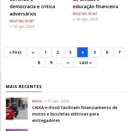
democracia e critica
educação financeira
adversários
BOLETINS DE MT
03 ago, 2026
BOLETINS DE MT
03 ago, 2026
Primeira
« First
Página
‹‹
Página
1
Página
2
Página
3
Página
4
Página
5
Página
6
Págin
7
Paginação
página
anterior
atual
Página
8
Página
9
…
Próxima
››
Última
Last »
página
MAIS RECENTES
07 ago, 2026
BRASIL
CAIXA e iFood facilitam financiamento de
motos e bicicletas elétricas para
entregadores