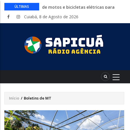
Circuito Fazenda Rosa estreia na
ÚLTIMAS
Exposul com imersão de mulheres nas
Cuiabá, 8 de Agosto de 2026
atividades do agronegócio
Várzea Grande oferece mais de 500
vagas de emprego em mutirão nesta
sexta-feira
Começa nesta sexta-feira em Cuiabá o
Mato Grosso AgroFestival, com rodeio e
shows nacionais
Lei torna mais rígidas punições para
crimes digitais contra menores
CAIXA e iFood facilitam financiamento
de motos e bicicletas elétricas para
entregadores
Início
/
Boletins de MT
Trilha
de
navegação