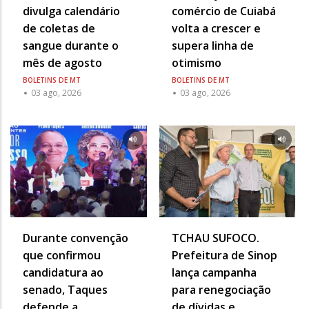
divulga calendário
comércio de Cuiabá
de coletas de
volta a crescer e
sangue durante o
supera linha de
mês de agosto
otimismo
BOLETINS DE MT
BOLETINS DE MT
03 ago, 2026
03 ago, 2026
Durante convenção
TCHAU SUFOCO.
que confirmou
Prefeitura de Sinop
candidatura ao
lança campanha
senado, Taques
para renegociação
defende a
de dívidas e