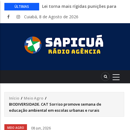
Lei torna mais rígidas punições para
ÚLTIMAS
crimes digitais contra menores
Cuiabá, 8 de Agosto de 2026
CAIXA e iFood facilitam financiamento
de motos e bicicletas elétricas para
entregadores
Circuito Fazenda Rosa estreia na
Exposul com imersão de mulheres nas
atividades do agronegócio
Várzea Grande oferece mais de 500
vagas de emprego em mutirão nesta
sexta-feira
Começa nesta sexta-feira em Cuiabá o
Mato Grosso AgroFestival, com rodeio e
shows nacionais
Início
/
Meio Agro
/
Trilha
BIODIVERSIDADE. CAT Sorriso promove semana de
de
educação ambiental em escolas urbanas e rurais
navegação
Áudio
MEIO AGRO
08 jun, 2026