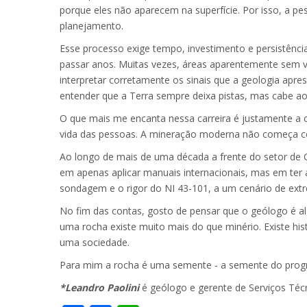
porque eles não aparecem na superfície. Por isso, a p
planejamento.
Esse processo exige tempo, investimento e persistênci
passar anos. Muitas vezes, áreas aparentemente sem 
interpretar corretamente os sinais que a geologia apre
entender que a Terra sempre deixa pistas, mas cabe ao
O que mais me encanta nessa carreira é justamente a
vida das pessoas. A mineração moderna não começa co
Ao longo de mais de uma década a frente do setor de
em apenas aplicar manuais internacionais, mas em ter a
sondagem e o rigor do NI 43-101, a um cenário de extre
No fim das contas, gosto de pensar que o geólogo é a
uma rocha existe muito mais do que minério. Existe hist
uma sociedade.
Para mim a rocha é uma semente - a semente do pro
*Leandro Paolini
é geólogo e gerente de Serviços T