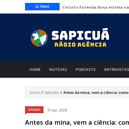
Circuito Fazenda Rosa estreia n
ÚLTIMAS
agronegócio
Várzea Grande oferece mais de 
Começa nesta sexta-feira em Cu
nacionais
Lei torna mais rígidas punições 
CAIXA e iFood facilitam financia
MAIN
NAVIGATION
HOME
NOTÍCIAS
PODCASTS
ENTREVISTA
Início
/
Opinião
/
Antes da mina, vem a ciência: com
Trilha
de
OPINIÃO
01 jun, 2026
navegação
Antes da mina, vem a ciência: c