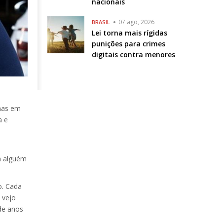
nacionais
07 ago, 2026
BRASIL
Lei torna mais rígidas
punições para crimes
digitais contra menores
nas em
a e
m alguém
o. Cada
 vejo
de anos