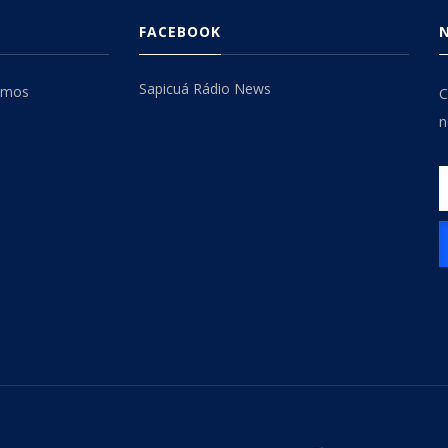
FACEBOOK
Sapicuá Rádio News
omos
C
n