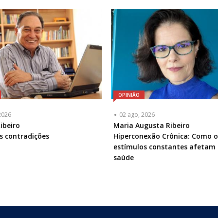
-
l
Opcional
OPINIÃO
2026
02 ago, 2026
ta
ibeiro
Articulista
Maria Augusta Ribeiro
as contradições
ou
Hiperconexão Crônica: Como o
a
Chamada
estímulos constantes afetam
-
saúde
l
Opcional