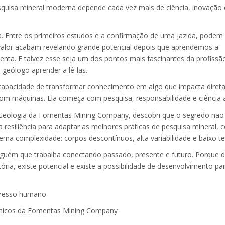
esquisa mineral moderna depende cada vez mais de ciência, inovação 
a. Entre os primeiros estudos e a confirmação de uma jazida, podem
valor acabam revelando grande potencial depois que aprendemos a
senta. E talvez esse seja um dos pontos mais fascinantes da profissã
 geólogo aprender a lê-las.
 capacidade de transformar conhecimento em algo que impacta diret
m máquinas. Ela começa com pesquisa, responsabilidade e ciência a
 Geologia da Fomentas Mining Company, descobri que o segredo não
 resiliência para adaptar as melhores práticas de pesquisa mineral,
ma complexidade: corpos descontínuos, alta variabilidade e baixo te
lguém que trabalha conectando passado, presente e futuro. Porque 
ória, existe potencial e existe a possibilidade de desenvolvimento pa
gresso humano.
écnicos da Fomentas Mining Company