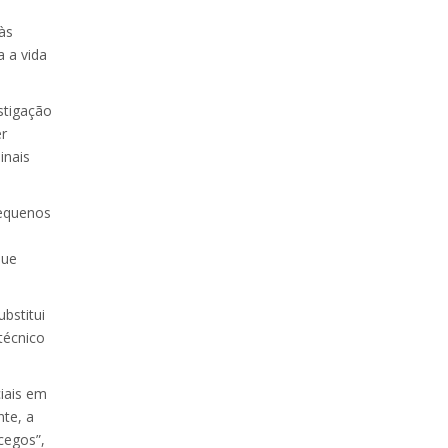
às
 a vida
stigação
er
inais
Pequenos
que
bstitui
técnico
iais em
nte, a
cegos”,