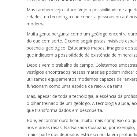
Mas também vejo futuro. Vejo a possibilidade de aquel
cidades, na tecnologia que conecta pessoas ou até no
moderna.
Muita gente pergunta como um geólogo encontra ouro.
do que com sorte. É como seguir pistas invisíveis esp
potencial geológico. Estudamos mapas, imagens de satél
que indiquem a possibilidade da existência de mineraliz
Depois vem o trabalho de campo. Coletamos amostras d
vestígios encontrados nesses materiais podem indica
utilizamos equipamentos modernos capazes de “enxerga
funcionam como uma espécie de raio-X da terra.
Mas, apesar de toda a tecnologia, a essência da prof
o olhar treinado de um geólogo. A tecnologia ajuda, a
que transforma dados em descoberta.
Hoje, encontrar ouro ficou muito mais complexo do qu
rios e áreas rasas. Na Baixada Cuiabana, por exemplo,
maior parte dos depósitos está escondida em profund