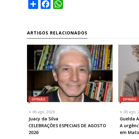
Share
Facebook
WhatsApp
ARTIGOS RELACIONADOS
OPINIÃO
OPINIÃO
06 ago, 2026
06 ago, 
Articulista
Juacy da Silva
Articulis
Guelda 
ou
CELEBRAÇÕES ESPECIAIS DE AGOSTO
ou
A urgênc
Chamada
2026
Chamad
em Mato