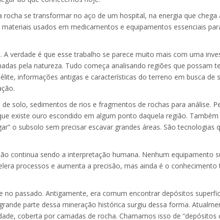
a rocha se transformar no aço de um hospital, na energia que chega 
s materiais usados em medicamentos e equipamentos essenciais para
 A verdade é que esse trabalho se parece muito mais com uma inve
alhadas pela natureza. Tudo começa analisando regiões que possam t
ite, informações antigas e características do terreno em busca de s
ação.
e solo, sedimentos de rios e fragmentos de rochas para análise. 
r que existe ouro escondido em algum ponto daquela região. Também
r” o subsolo sem precisar escavar grandes áreas. São tecnologias 
issão continua sendo a interpretação humana. Nenhum equipamento su
celera processos e aumenta a precisão, mas ainda é o conhecimento 
e no passado. Antigamente, era comum encontrar depósitos superfic
 grande parte dessa mineração histórica surgiu dessa forma. Atualme
idade, coberta por camadas de rocha. Chamamos isso de “depósitos 