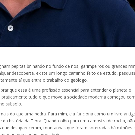
am pepitas brilhando no fundo de rios, garimpeiros ou grandes mi
lquer descoberta, existe um longo caminho feito de estudo, pesquis
stamente aí que entra o trabalho do geólogo.
rar que essa é uma profissão essencial para entender o planeta e
l, praticamente tudo o que move a sociedade moderna começou co
no subsolo.
ais do que uma pedra. Para mim, ela funciona como um livro antig
e da história da Terra. Quando olho para uma amostra de rocha, não
nos que desapareceram, montanhas que foram soterradas há milhões 
chegar ao que conhecemos hoje.