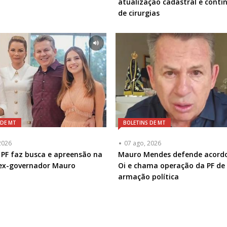
atualização cadastral e conti
de cirurgias
 DE MT
BOLETINS DE MT
2026
07 ago, 2026
 PF faz busca e apreensão na
Mauro Mendes defende acord
 ex-governador Mauro
Oi e chama operação da PF de
armação política