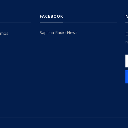
FACEBOOK
Sapicuá Rádio News
omos
C
n