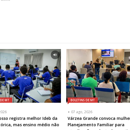
 DE MT
BOLETINS DE MT
2026
07 ago, 2026
sso registra melhor Ideb da
Várzea Grande convoca mulhe
stórica, mas ensino médio não
Planejamento Familiar para