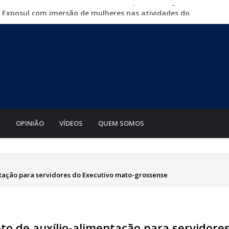
a Exposul com imersão de mulheres nas atividades do
500 vagas de emprego em mutirão nesta sexta-feira
iabá o Mato Grosso AgroFestival, com rodeio e shows
para crimes digitais contra menores
mento de motos e bicicletas elétricas para entregadores
S
OPINIÃO
VÍDEOS
QUEM SOMOS
tação para servidores do Executivo mato-grossense
o de auxílio-alimentação para servidore