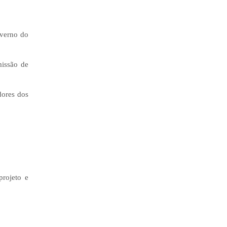
overno do
missão de
dores dos
projeto e