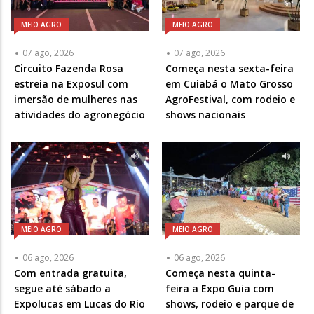
MEIO AGRO
MEIO AGRO
07 ago, 2026
07 ago, 2026
Circuito Fazenda Rosa
Começa nesta sexta-feira
estreia na Exposul com
em Cuiabá o Mato Grosso
imersão de mulheres nas
AgroFestival, com rodeio e
atividades do agronegócio
shows nacionais
MEIO AGRO
MEIO AGRO
06 ago, 2026
06 ago, 2026
Com entrada gratuita,
Começa nesta quinta-
segue até sábado a
feira a Expo Guia com
Expolucas em Lucas do Rio
shows, rodeio e parque de