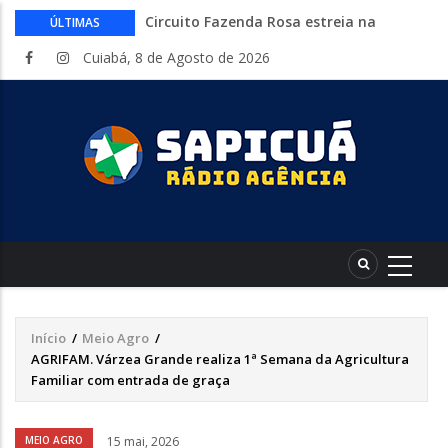
Circuito Fazenda Rosa estreia na
ÚLTIMAS
Exposul com imersão de mulheres nas
Cuiabá, 8 de Agosto de 2026
atividades do agronegócio
Várzea Grande oferece mais de 500
vagas de emprego em mutirão nesta
sexta-feira
Começa nesta sexta-feira em Cuiabá o
Mato Grosso AgroFestival, com rodeio e
shows nacionais
Lei torna mais rígidas punições para
crimes digitais contra menores
CAIXA e iFood facilitam financiamento
de motos e bicicletas elétricas para
entregadores
Início
/
Meio Agro
/
Trilha
AGRIFAM. Várzea Grande realiza 1ª Semana da Agricultura
de
Familiar com entrada de graça
navegação
Áudio
MEIO AGRO
15 mai, 2026