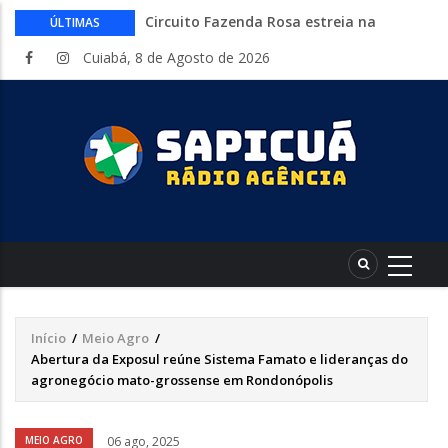
Circuito Fazenda Rosa estreia na
ÚLTIMAS
Exposul com imersão de mulheres nas
Cuiabá, 8 de Agosto de 2026
atividades do agronegócio
Várzea Grande oferece mais de 500
vagas de emprego em mutirão nesta
sexta-feira
Começa nesta sexta-feira em Cuiabá o
Mato Grosso AgroFestival, com rodeio e
shows nacionais
Lei torna mais rígidas punições para
crimes digitais contra menores
CAIXA e iFood facilitam financiamento
de motos e bicicletas elétricas para
entregadores
Início
/
Meio Agro
/
Trilha
Abertura da Exposul reúne Sistema Famato e lideranças do
de
agronegócio mato-grossense em Rondonópolis
navegação
Áudio
MEIO AGRO
06 ago, 2025