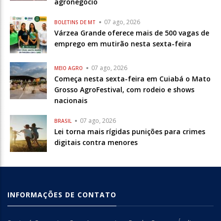
agronegócio
07 ago, 2026
BOLETINS DE MT
Várzea Grande oferece mais de 500 vagas de
emprego em mutirão nesta sexta-feira
07 ago, 2026
MEIO AGRO
Começa nesta sexta-feira em Cuiabá o Mato
Grosso AgroFestival, com rodeio e shows
nacionais
07 ago, 2026
BRASIL
Lei torna mais rígidas punições para crimes
digitais contra menores
INFORMAÇÕES DE CONTATO