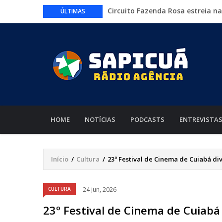
Circuito Fazenda Rosa estreia n
ÚLTIMAS
agronegócio
Várzea Grande oferece mais de 
Começa nesta sexta-feira em Cu
nacionais
Lei torna mais rígidas punições 
CAIXA e iFood facilitam financia
MAIN
NAVIGATION
HOME
NOTÍCIAS
PODCASTS
ENTREVISTA
Início
/
Cultura
/
23º Festival de Cinema de Cuiabá di
Trilha
de
CULTURA
24 jun, 2026
navegação
23º Festival de Cinema de Cuiabá