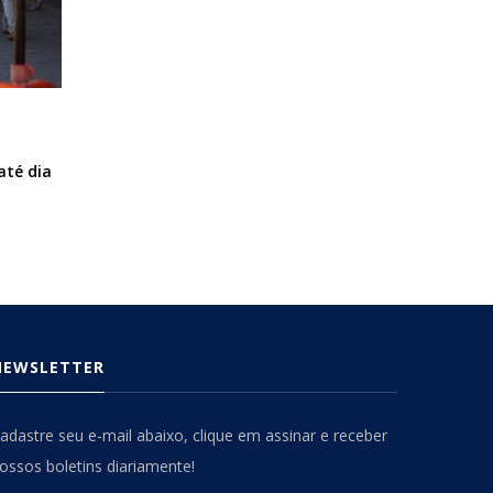
até dia
NEWSLETTER
adastre seu e-mail abaixo, clique em assinar e receber
ossos boletins diariamente!