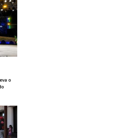
eva o
do