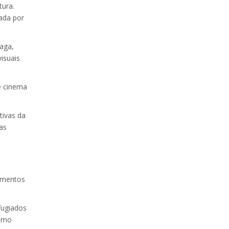
tura.
cada por
aga,
isuais
e cinema
tivas da
as
amentos
fugiados
como