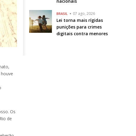
nacionais
07 ago, 2026
BRASIL
Lei torna mais rígidas
punições para crimes
digitais contra menores
mato,
, houve
o
osso. Os
Rio de
ceberão