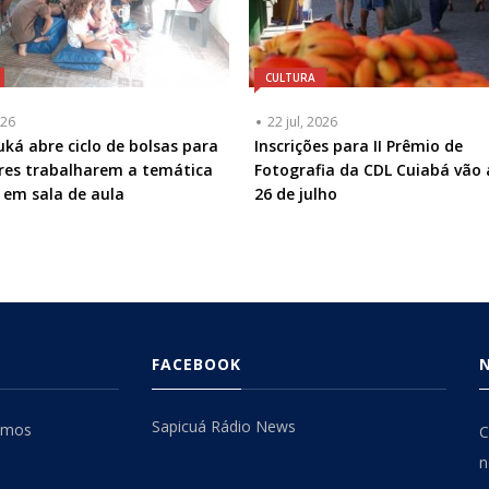
CULTURA
026
22 jul, 2026
uká abre ciclo de bolsas para
Inscrições para II Prêmio de
res trabalharem a temática
Fotografia da CDL Cuiabá vão 
 em sala de aula
26 de julho
FACEBOOK
Sapicuá Rádio News
omos
C
n