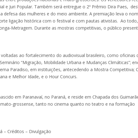
icial e Juri Popular. Também será entregue o 2º Prêmio Dira Paes, des
na defesa das mulheres e do meio ambiente. A premiação leva o no
rte ligação histórica com o festival e com pautas ativistas. Ao todo,
 longa-Metragem. Durante as mostras competitivas, o público presen
ltadas ao fortalecimento do audiovisual brasileiro, como oficinas 
 Seminário “Migração, Mobilidade Urbana e Mudanças Climáticas”; en
Cinema Paradiso, em instituições, antecedendo a Mostra Competitiva;
ana e Melhor Idade, e o Hour Concurs.
nascido em Paranavaí, no Paraná, e reside em Chapada dos Guimarã
l mato-grossense, tanto no cinema quanto no teatro e na formação
á – Créditos – Divulgação