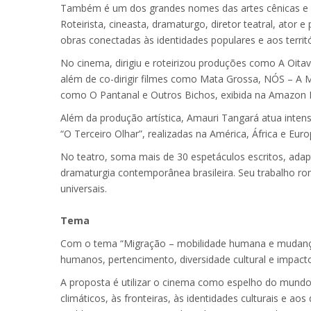
Também é um dos grandes nomes das artes cênicas e do 
Roteirista, cineasta, dramaturgo, diretor teatral, ator
obras conectadas às identidades populares e aos terri
No cinema, dirigiu e roteirizou produções como A Oita
além de co-dirigir filmes como Mata Grossa, NÓS – A 
como O Pantanal e Outros Bichos, exibida na Amazon Pr
Além da produção artística, Amauri Tangará atua inte
“O Terceiro Olhar”, realizadas na América, África e Eur
No teatro, soma mais de 30 espetáculos escritos, ada
dramaturgia contemporânea brasileira. Seu trabalho rom
universais.
Tema
Com o tema “Migração – mobilidade humana e mudança
humanos, pertencimento, diversidade cultural e impact
A proposta é utilizar o cinema como espelho do mund
climáticos, às fronteiras, às identidades culturais e 