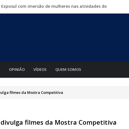
a Exposul com imersão de mulheres nas atividades do
500 vagas de emprego em mutirão nesta sexta-feira
iabá o Mato Grosso AgroFestival, com rodeio e shows
para crimes digitais contra menores
mento de motos e bicicletas elétricas para entregadores
S
OPINIÃO
VÍDEOS
QUEM SOMOS
vulga filmes da Mostra Competitiva
 divulga filmes da Mostra Competitiva