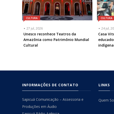
CULTURA
CULTURA
27 jul, 2026
24 jul, 2
Unesco reconhece Teatros da
Casa Vit
Amazônia como Patrimônio Mundial
educado
Cultural
indígena
INFORMAÇÕES DE CONTATO
LINKS
Sapicuá Comunicação – Assessoria e
Quem S
Produções em Áudio
Sapicuá Rádio Agência