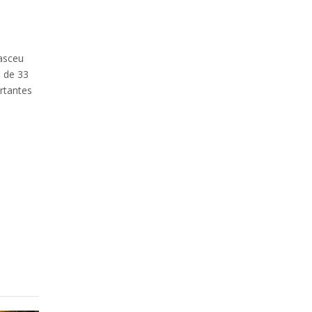
asceu
 de 33
rtantes