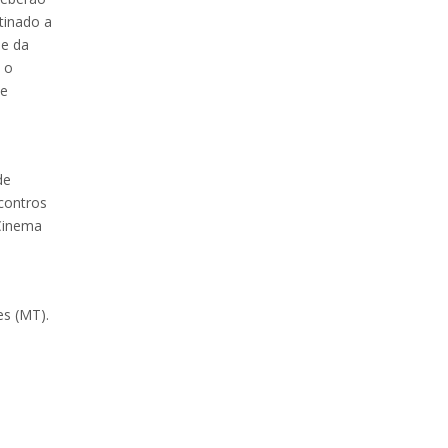
tinado a
me da
 o
te
de
contros
 Cinema
es (MT).