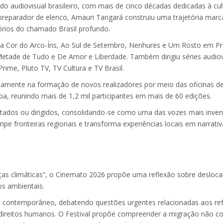
audiovisual brasileiro, com mais de cinco décadas dedicadas à cul
 e preparador de elenco, Amauri Tangará construiu uma trajetória mar
tórios do chamado Brasil profundo.
va Cor do Arco-Íris, Ao Sul de Setembro, Nenhures e Um Rosto em Pr
Metade de Tudo e De Amor e Liberdade. Também dirigiu séries audiov
ime, Pluto TV, TV Cultura e TV Brasil.
nsamente na formação de novos realizadores por meio das oficinas d
opa, reunindo mais de 1,2 mil participantes em mais de 60 edições.
ptados ou dirigidos, consolidando-se como uma das vozes mais inven
pe fronteiras regionais e transforma experiências locais em narrativ
s climáticas”, o Cinemato 2026 propõe uma reflexão sobre desloc
os ambientais.
o contemporâneo, debatendo questões urgentes relacionadas aos re
aos direitos humanos. O Festival propõe compreender a migração não 