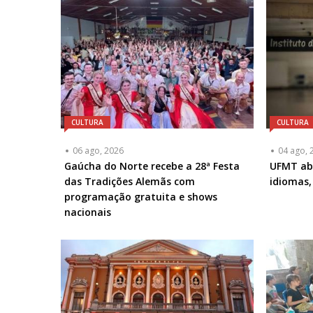
CULTURA
CULTURA
06 ago, 2026
04 ago, 
Gaúcha do Norte recebe a 28ª Festa
UFMT abr
das Tradições Alemãs com
idiomas,
programação gratuita e shows
nacionais