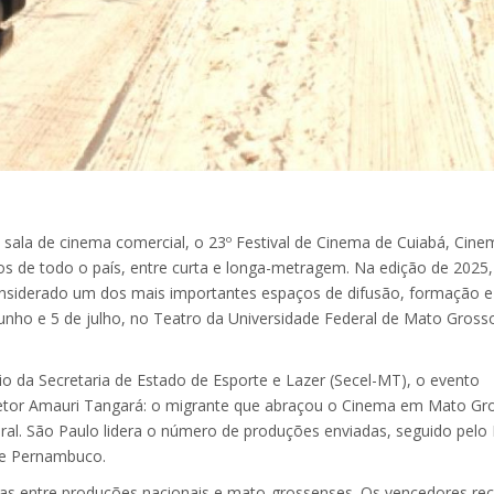
sala de cinema comercial, o 23º Festival de Cinema de Cuiabá, Cine
os de todo o país, entre curta e longa-metragem. Na edição de 2025
 considerado um dos mais importantes espaços de difusão, formação e
junho e 5 de julho, no Teatro da Universidade Federal de Mato Gross
 da Secretaria de Estado de Esporte e Lazer (Secel-MT), o evento
retor Amauri Tangará: o migrante que abraçou o Cinema em Mato Gr
deral. São Paulo lidera o número de produções enviadas, seguido pelo 
s e Pernambuco.
gas entre produções nacionais e mato-grossenses. Os vencedores re